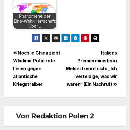
Phänomene der
Eine-Welt-Herrschaft:
Über…
Beitragsnavigation
Noch in China zieht
Italiens
Wladimir Putin rote
Premierministerin
Linien gegen
Meloni trennt sich: „Ich
atlantische
verteidige, was wir
Kriegstreiber
waren“ (Ein Nachruf)
Von
Redaktion Polen 2