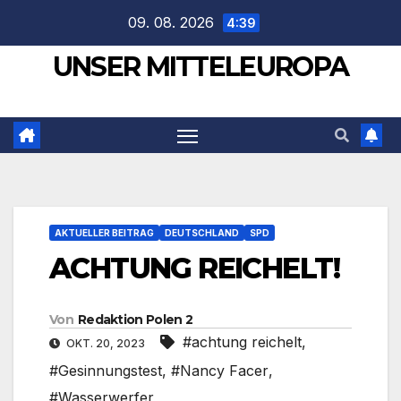
Zum
09. 08. 2026
4:39
Inhalt
UNSER MITTELEUROPA
springen
AKTUELLER BEITRAG
DEUTSCHLAND
SPD
ACHTUNG REICHELT!
Von
Redaktion Polen 2
#achtung reichelt
,
OKT. 20, 2023
#Gesinnungstest
,
#Nancy Facer
,
#Wasserwerfer