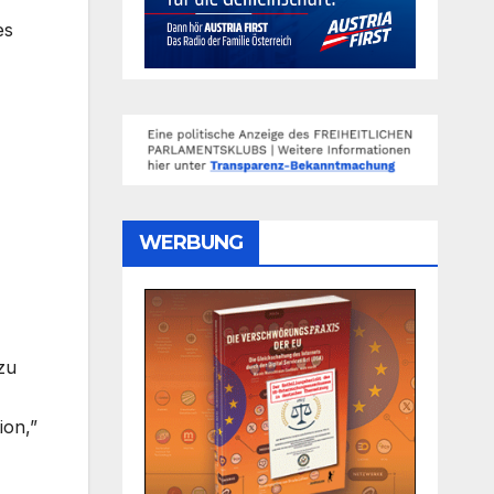
es
WERBUNG
zu
ion,”