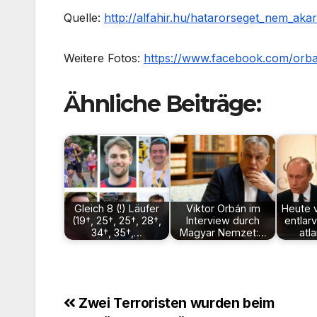
Quelle:
http://alfahir.hu/hatarorseget_nem_aka
Weitere Fotos:
https://www.facebook.com/orb
Ähnliche Beiträge:
Gleich 8 (!) Läufer
Viktor Orbán im
Heute v
(19†, 25†, 25†, 28†,
Interview durch
entlar
34†, 35†,…
Magyar Nemzet:…
atl
Beitragsnavigation
Zwei Terroristen wurden beim