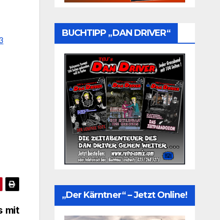
BUCHTIPP „DAN DRIVER“
3
„Der Kärntner“ – Jetzt Online!
s mit