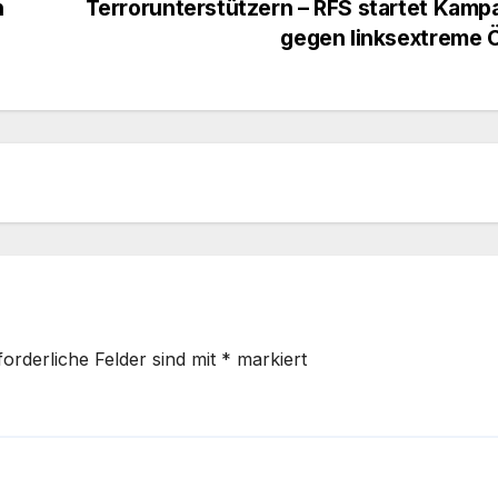
n
Terrorunterstützern – RFS startet Kam
gegen linksextreme
forderliche Felder sind mit
*
markiert