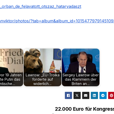
r_orban_de_felavatott_otszaz_hatarvadaszt
anviktor/photos/?tab=album&album_id=1015477979145109
or 19 Jahren
Lawrow: „EU-Troika
Sergey Lawrow über
vte Putin das
forderte auf
das Klammern der
antische…
widerlich…
Briten an…
22.000 Euro für Kongres