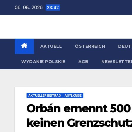
Zum
06. 08. 2026
23:42
Inhalt
springen
AKTUELL
ÖSTERREICH
DEUT
WYDANIE POLSKIE
AGB
NEWSLETTE
AKTUELLER BEITRAG
ASYLKRISE
Orbán ernennt 500 G
keinen Grenzschut