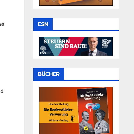
ESN
es
BÜCHER
nd