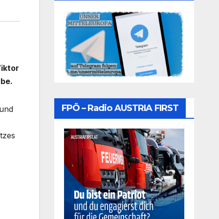
iktor
abe.
FPÖ – Radio AUSTRIA FIRST
 und
tzes