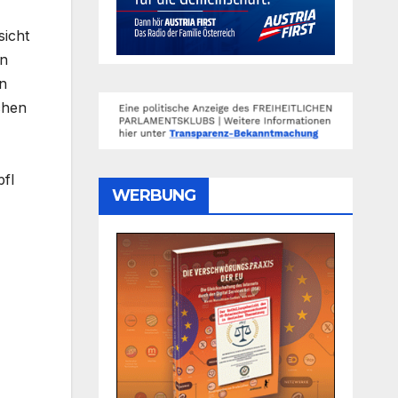
sicht
en
en
chen
pfl
WERBUNG