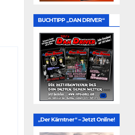
BUCHTIPP „DAN DRIVER“
„Der Kärntner“ – Jetzt Online!