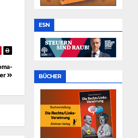
ESN
Roma-
der
BÜCHER