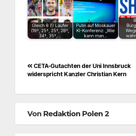
B
Gleich 8 (!) Läufer
Putin auf Moskauer
Bürg
(19†, 25†, 25†, 28†,
KI-Konferenz: „Wie
Wegn
34†, 35†,…
kann man…
wäh
Beitragsnavigation
CETA-Gutachten der Uni Innsbruck
widerspricht Kanzler Christian Kern
Von
Redaktion Polen 2