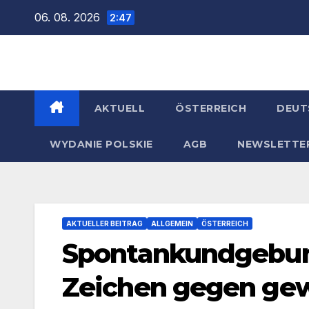
Zum
06. 08. 2026
2:47
Inhalt
springen
AKTUELL
ÖSTERREICH
DEUT
WYDANIE POLSKIE
AGB
NEWSLETTE
AKTUELLER BEITRAG
ALLGEMEIN
ÖSTERREICH
Spontankundgebung
Zeichen gegen gew