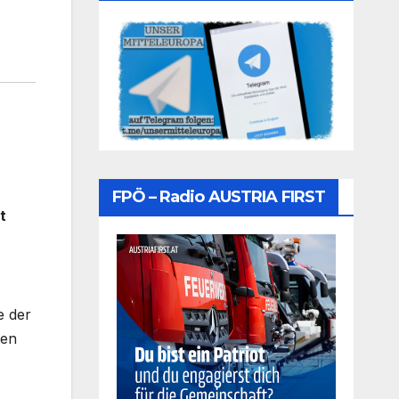
FPÖ – Radio AUSTRIA FIRST
t
e der
ten