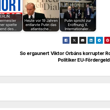
ERLIN:
ermeister
Heute vor 19 Jahren
Putin spricht zur
er spielte
entlarvte Putin das
Eröffnung X.
rend des…
atlantische…
Internationaler…
So ergaunert Viktor Orbáns korrupter 
Politiker EU-Fördergel