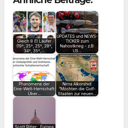
UPDATES und NEWS-
Gleich 8 (!) Läufer
TICKER zum
(19†, 25†, 25†, 28†,
Nahostkrieg - z.B:
34†, 35†,…
US…
Phänomene der
Nima Alkorshid:
Eine-Welt-Herrschaft:
“Möchten die Golf-
Über…
Staaten zur neuen…
Scott Ritter: „Europa