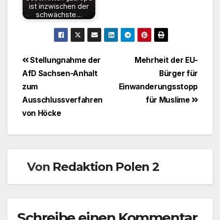
ist inzwischen der
schwächste…
Beitragsnavigation
Stellungnahme der
Mehrheit der EU-
AfD Sachsen-Anhalt
Bürger für
zum
Einwanderungsstopp
Ausschlussverfahren
für Muslime
von Höcke
Von
Redaktion Polen 2
Schreibe einen Kommentar