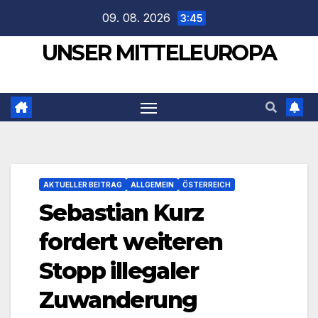
Zum
09. 08. 2026
3:45
Inhalt
UNSER MITTELEUROPA
springen
AKTUELLER BEITRAG
ALLGEMEIN
ÖSTERREICH
Sebastian Kurz
fordert weiteren
Stopp illegaler
Zuwanderung