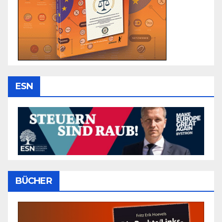
ESN
BÜCHER