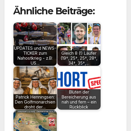
Ähnliche Beiträge:
UPDATES und NEWS-
TICKER zum
Gleich 8 (!) Läufer
Nahostkrieg - z.B:
(19†, 25†, 25†, 28†,
US…
34†, 35†,…
Blüten der
Patrick Henningsen:
Bereicherung aus
Den Golfmonarchien
nah und fern – ein
droht der…
Rückblick