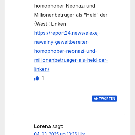
homophober Neonazi und
Millionenbetrüger als “Held” der
(West-)Linken
https://report24.news/alexej-
nawalny-gewaltbereiter-
homophober-neonazi-und-
millionenbetrueger-als-held-der-
linken/
1
ANTWORTEN
Lorena
sagt:
04. 03. 2025 um 10:36 Uhr