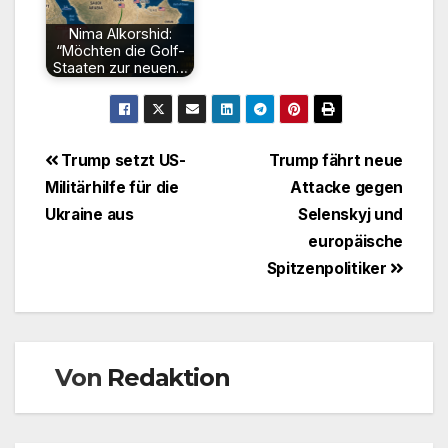
Nima Alkorshid:
“Möchten die Golf-
Staaten zur neuen…
Beitragsnavigation
Trump setzt US-
Trump fährt neue
Militärhilfe für die
Attacke gegen
Ukraine aus
Selenskyj und
europäische
Spitzenpolitiker
Von
Redaktion