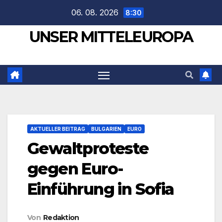
Zum
06. 08. 2026
8:30
Inhalt
UNSER MITTELEUROPA
springen
AKTUELLER BEITRAG
BULGARIEN
EURO
Gewaltproteste
gegen Euro-
Einführung in Sofia
Von
Redaktion