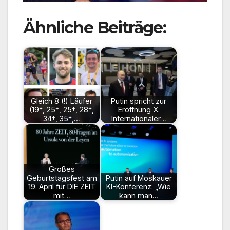
Ähnliche Beiträge:
Gleich 8 (!) Läufer
Putin spricht zur
(19†, 25†, 25†, 28†,
Eröffnung X.
34†, 35†,…
Internationaler…
Großes
Geburtstagsfest am
Putin auf Moskauer
19. April für DIE ZEIT
KI-Konferenz: „Wie
mit…
kann man…