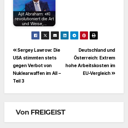
Ajit Abraham: «KI
revolutioniert die Art
und Weise,…
Beitragsnavigation
Sergey Lawrow: Die
Deutschland und
USA stimmten stets
Österreich: Extrem
gegen Verbot von
hohe Arbeitskosten im
Nuklearwaffen im All –
EU-Vergleich
Teil 3
Von
FREIGEIST