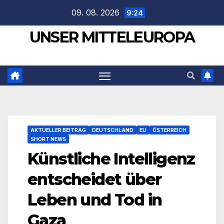
Zum
09. 08. 2026
9:24
Inhalt
UNSER MITTELEUROPA
springen
AKTUELLER BEITRAG
DEUTSCHLAND
EU
ÖSTERREICH
SHORT NEWS
Künstliche Intelligenz
entscheidet über
Leben und Tod in
Gaza