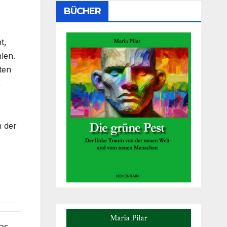
BÜCHER
t,
len.
ten
,
n der
das