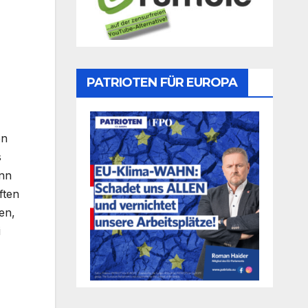
PATRIOTEN FÜR EUROPA
en
s
ann
ften
en,
i