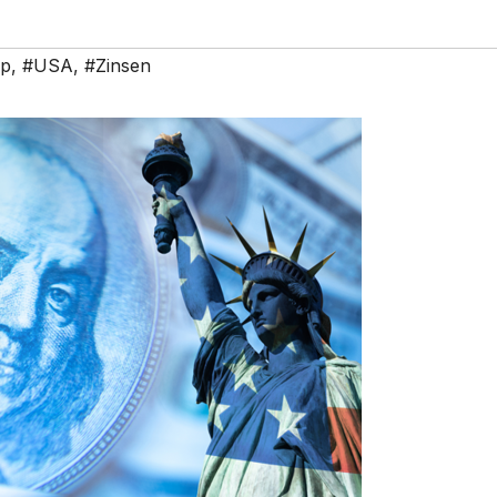
p
,
#USA
,
#Zinsen