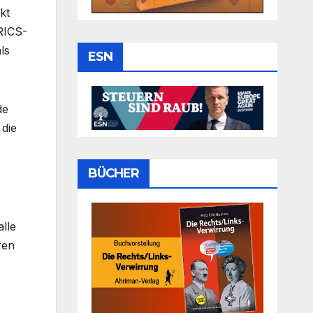
nkt
RICS-
ls
ESN
de
 die
BÜCHER
alle
ren