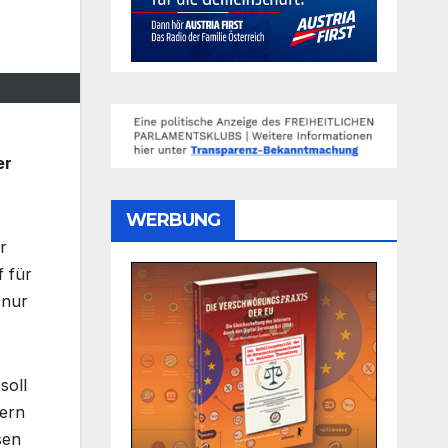
er
WERBUNG
r
f für
 nur
soll
dern
sen