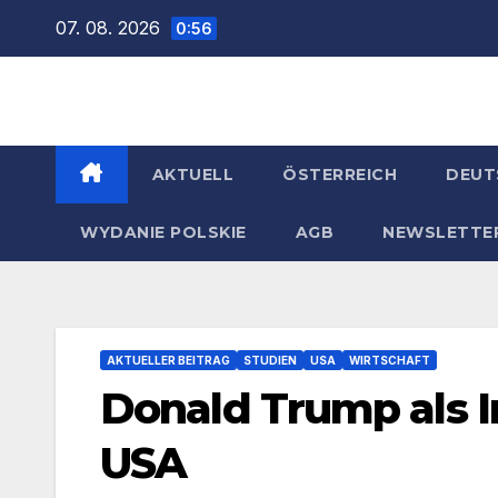
Zum
07. 08. 2026
0:56
Inhalt
springen
AKTUELL
ÖSTERREICH
DEUT
WYDANIE POLSKIE
AGB
NEWSLETTE
AKTUELLER BEITRAG
STUDIEN
USA
WIRTSCHAFT
Donald Trump als I
USA