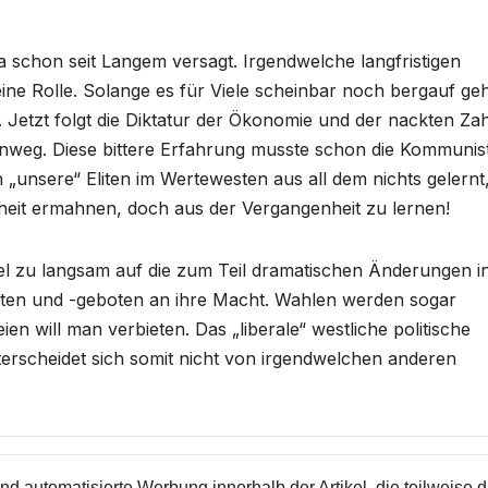
 schon seit Langem versagt. Irgendwelche langfristigen
ine Rolle. Solange es für Viele scheinbar noch bergauf geh
 Jetzt folgt die Diktatur der Ökonomie und der nackten Zah
 hinweg. Diese bittere Erfahrung musste schon die Kommunis
„unsere“ Eliten im Wertewesten aus all dem nichts gelernt
heit ermahnen, doch aus der Vergangenheit zu lernen!
iel zu langsam auf die zum Teil dramatischen Änderungen i
boten und -geboten an ihre Macht. Wahlen werden sogar
ien will man verbieten. Das „liberale“ westliche politische
terscheidet sich somit nicht von irgendwelchen anderen
nd automatisierte Werbung innerhalb der Artikel, die teilweise 