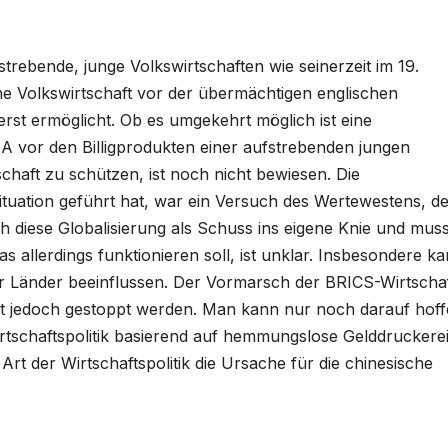
rebende, junge Volkswirtschaften wie seinerzeit im 19.
he Volkswirtschaft vor der übermächtigen englischen
st ermöglicht. Ob es umgekehrt möglich ist eine
SA vor den Billigprodukten einer aufstrebenden jungen
schaft zu schützen, ist noch nicht bewiesen. Die
 Situation geführt hat, war ein Versuch des Wertewestens, d
ich diese Globalisierung als Schuss ins eigene Knie und mus
s allerdings funktionieren soll, ist unklar. Insbesondere k
er Länder beeinflussen. Der Vormarsch der BRICS-Wirtscha
cht jedoch gestoppt werden. Man kann nur noch darauf hoff
rtschaftspolitik basierend auf hemmungslose Gelddruckere
 Art der Wirtschaftspolitik die Ursache für die chinesische