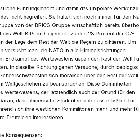
estliche Führungsmacht und damit das unipolare Weltkonze
das nicht begreifen. Sie halten sich noch immer für den N
Gruppe von der BRICS-Gruppe wirtschaftlich bereits überho
nt des Welt-BIPs im Gegensatz zu den 28 Prozent der G7-
in der Lage dem Rest der Welt die Regeln zu diktieren. Um
n versucht man, die NATO in alle Himmelsrichtungen
em Endkampf des Wertewestens gegen den Rest der Welt f
en. In dieselbe Richtung gehen Versuche, durch ideologis
Genderschwachsinn sich moralisch über den Rest der Welt
 im Weltgeschehen zu beanspruchen. Diese Dummheiten
s Wertewestens, der letztendlich auch der Grund für den
ran, dass chinesische Studenten sich ausschließlich für
hrend sich ihre westlichen Kommilitonen mehr und mehr fü
e Trotteleien interessieren.
die Konsequenzen: