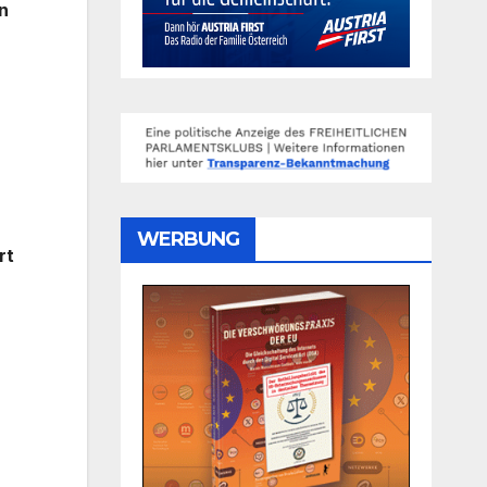
n
WERBUNG
rt