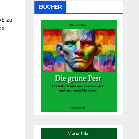
BÜCHER
AE zu
der