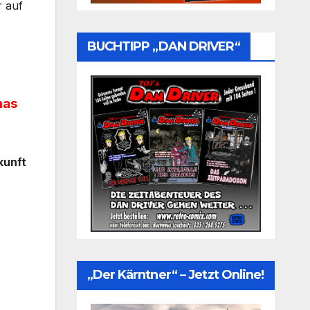
r auf
BUCHTIPP „DAN DRIVER“
mas
kunft
„Der Kärntner“ – Jetzt Online!