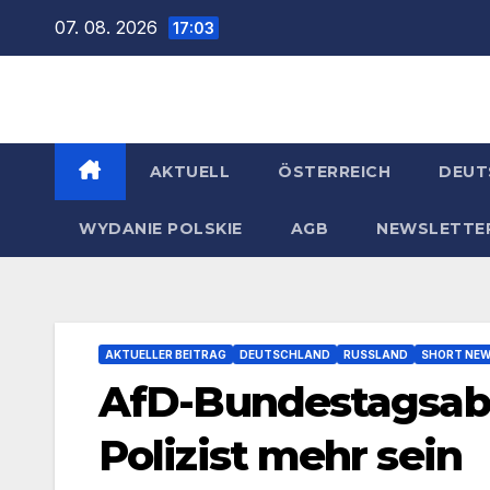
Zum
07. 08. 2026
17:03
Inhalt
springen
AKTUELL
ÖSTERREICH
DEUT
WYDANIE POLSKIE
AGB
NEWSLETTE
AKTUELLER BEITRAG
DEUTSCHLAND
RUSSLAND
SHORT NE
AfD-Bundestagsabg
Polizist mehr sein