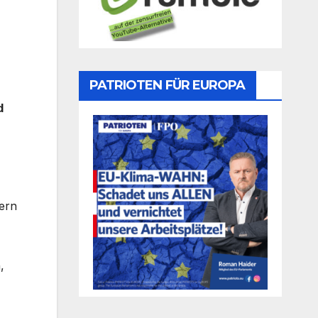
PATRIOTEN FÜR EUROPA
d
tern
,