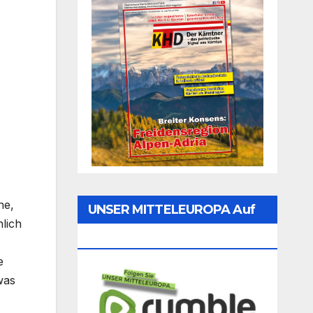
ne,
UNSER MITTELEUROPA Auf
lich
Rumble Folgen
e
was