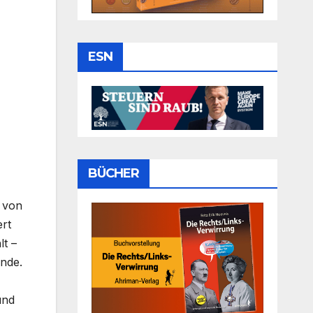
ESN
BÜCHER
l von
ert
t –
nde.
und