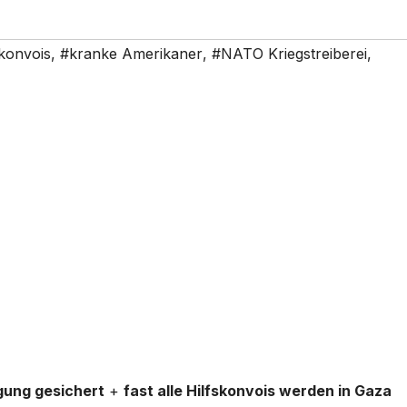
konvois
,
#kranke Amerikaner
,
#NATO Kriegstreiberei
,
gung gesichert
+
fast alle Hilfskonvois werden in Gaza