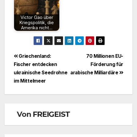
Victor Gao über
Kriegspolitik, die
Amerika nicht…
Beitragsnavigation
Griechenland:
70 Millionen EU-
Fischer entdecken
Förderung für
ukrainische Seedrohne
arabische Milliardäre
im Mittelmeer
Von
FREIGEIST