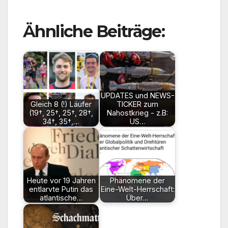
Ähnliche Beiträge:
UPDATES und NEWS-
Gleich 8 (!) Läufer
TICKER zum
(19†, 25†, 25†, 28†,
Nahostkrieg - z.B:
34†, 35†,…
US…
Heute vor 19 Jahren
Phänomene der
entlarvte Putin das
Eine-Welt-Herrschaft:
atlantische…
Über…