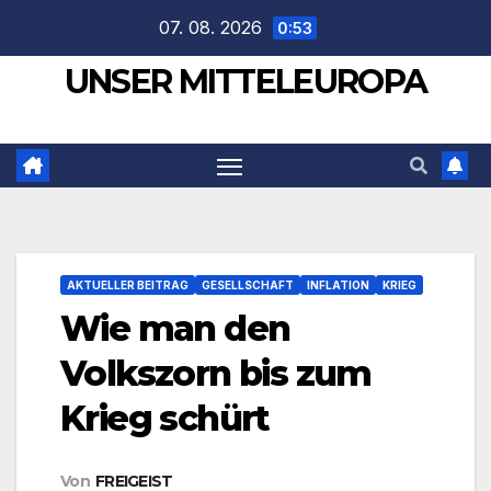
Zum
07. 08. 2026
0:53
Inhalt
UNSER MITTELEUROPA
springen
AKTUELLER BEITRAG
GESELLSCHAFT
INFLATION
KRIEG
Wie man den
Volkszorn bis zum
Krieg schürt
Von
FREIGEIST