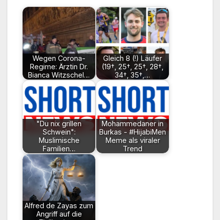
Wegen Corona-
Gleich 8 (!) Läufer
Regime: Ärztin Dr.
(19†, 25†, 25†, 28†,
Bianca Witzschel…
34†, 35†,…
"Du nix grillen
Mohammedaner in
Schwein":
Burkas - #HijabiMen
Muslimische
Meme als viraler
Familien…
Trend
Alfred de Zayas zum
Angriff auf die