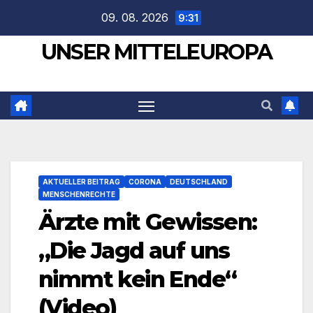
Zum
09. 08. 2026
9:31
Inhalt
UNSER MITTELEUROPA
springen
AKTUELLER BEITRAG
CORONA
DEUTSCHLAND
MENSCHENRECHTE
Ärzte mit Gewissen:
„Die Jagd auf uns
nimmt kein Ende“
(Video)