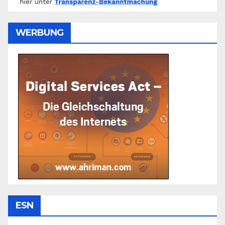
WERBUNG
ESN