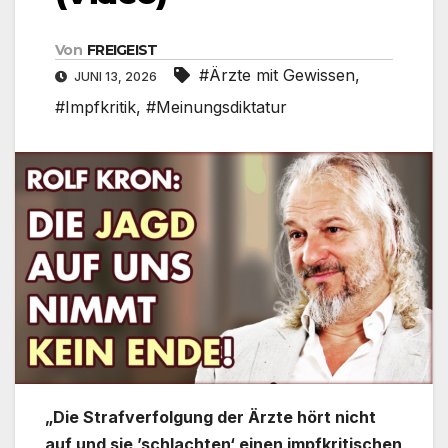
Von
FREIGEIST
#Ärzte mit Gewissen
,
JUNI 13, 2026
#Impfkritik
,
#Meinungsdiktatur
„Die Strafverfolgung der Ärzte hört nicht
auf und sie ’schlachten‘ einen impfkritischen