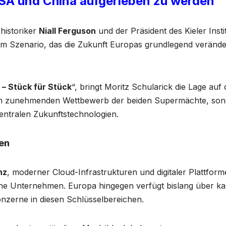
SA und China aufgerieben zu werden
historiker
Niall Ferguson
und der Präsident des Kieler Insti
nem Szenario, das die Zukunft Europas grundlegend veränd
– Stück für Stück
“, bringt Moritz Schularick die Lage auf
den zunehmenden Wettbewerb der beiden Supermächte, so
ntralen Zukunftstechnologien.
men
nz
, moderner Cloud-Infrastrukturen und digitaler Plattfor
che Unternehmen. Europa hingegen verfügt bislang über k
nzerne in diesen Schlüsselbereichen.