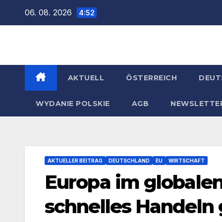
Zum
06. 08. 2026
4:52
Inhalt
springen
AKTUELL
ÖSTERREICH
DEUT
WYDANIE POLSKIE
AGB
NEWSLETTE
AKTUELLER BEITRAG
DEUTSCHLAND
EU
WIRTSCHAFT
Europa im globalen
schnelles Handeln g