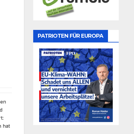
PATRIOTEN FÜR EUROPA
gen
ld
t:
n hat