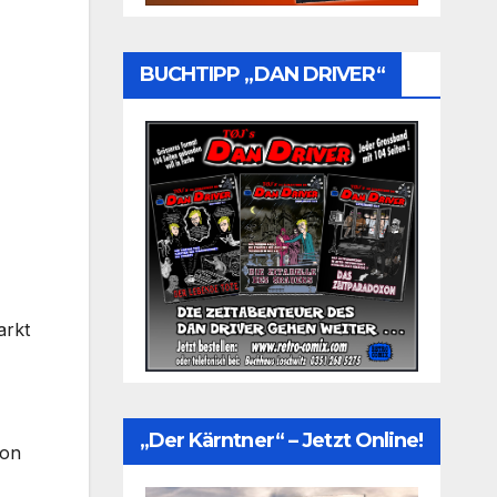
BUCHTIPP „DAN DRIVER“
arkt
„Der Kärntner“ – Jetzt Online!
hon