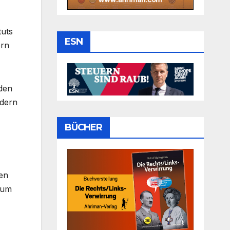
tuts
ESN
ern
 den
ndern
BÜCHER
men
aum