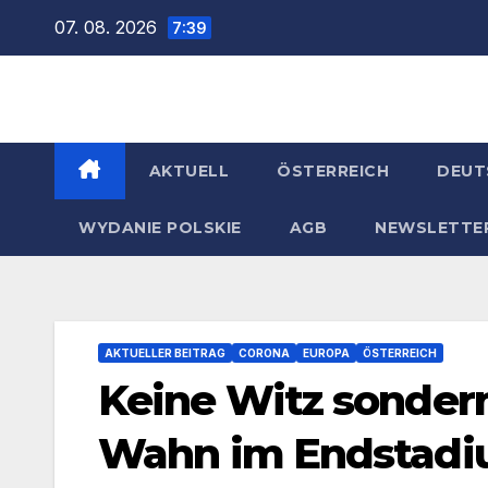
Zum
07. 08. 2026
7:39
Inhalt
springen
AKTUELL
ÖSTERREICH
DEUT
WYDANIE POLSKIE
AGB
NEWSLETTE
AKTUELLER BEITRAG
CORONA
EUROPA
ÖSTERREICH
Keine Witz sonder
Wahn im Endstad