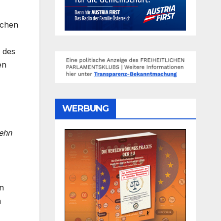
schen
 des
en
WERBUNG
ehn
en
h