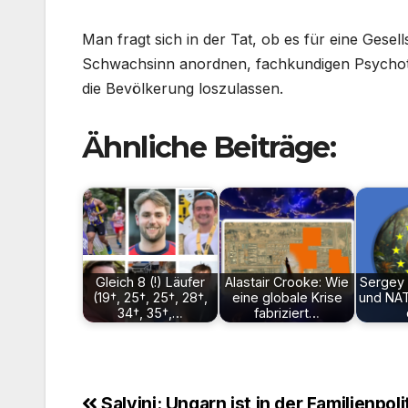
Man fragt sich in der Tat, ob es für eine Gesell
Schwachsinn anordnen, fachkundigen Psychoth
die Bevölkerung loszulassen.
Ähnliche Beiträge:
Gleich 8 (!) Läufer
Alastair Crooke: Wie
Sergey
(19†, 25†, 25†, 28†,
eine globale Krise
und NA
34†, 35†,…
fabriziert…
Salvini: Ungarn ist in der Familien­poli