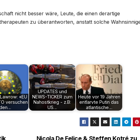
schaft nicht besser wäre, Leute, die einen derartige
erapeuten zu überantworten, anstatt solche Wahnsinnige
UPDATES und
 Lawrow: «EU
NEWS-TICKER zum
Heute vor 19 Jahren
TO versuchen
Nahostkrieg - z.B:
entlarvte Putin das
den…
US…
atlantische…
tik
Nicola De Felice & Steffen Kotré zu