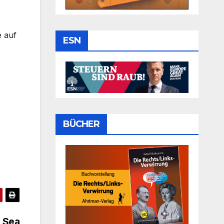
 auf
ESN
BÜCHER
 „Sea