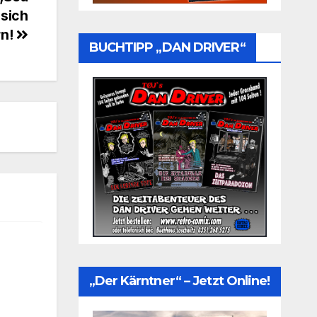
 sich
rn!
BUCHTIPP „DAN DRIVER“
„Der Kärntner“ – Jetzt Online!