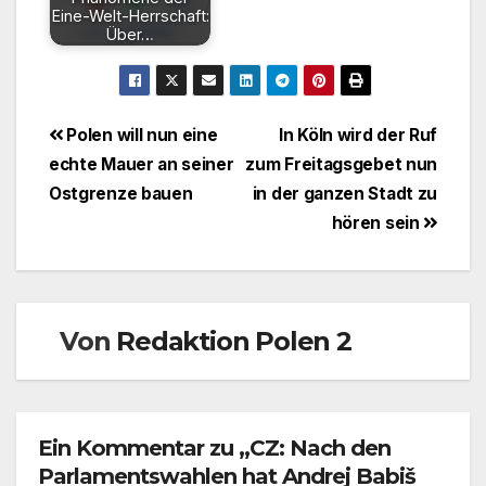
Eine-Welt-Herrschaft:
Über…
Beitragsnavigation
Polen will nun eine
In Köln wird der Ruf
echte Mauer an seiner
zum Freitagsgebet nun
Ostgrenze bauen
in der ganzen Stadt zu
hören sein
Von
Redaktion Polen 2
Ein Kommentar zu „CZ: Nach den
Parlamentswahlen hat Andrej Babiš