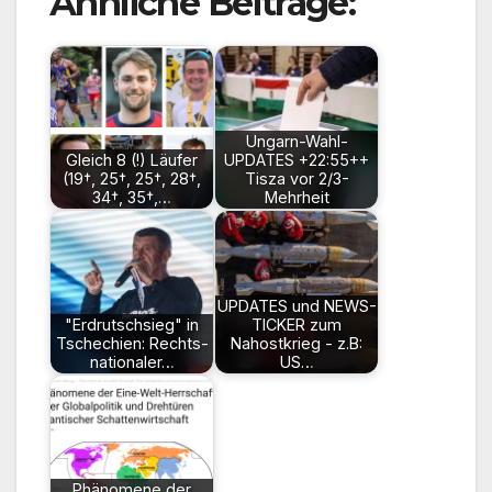
Ähnliche Beiträge:
Ungarn-Wahl-
Gleich 8 (!) Läufer
UPDATES +22:55++
(19†, 25†, 25†, 28†,
Tisza vor 2/3-
34†, 35†,…
Mehrheit
UPDATES und NEWS-
"Erdrutschsieg" in
TICKER zum
Tschechien: Rechts-
Nahostkrieg - z.B:
nationaler…
US…
Phänomene der