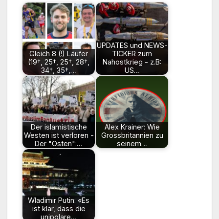
UPDATES und NEWS-
Gleich 8 (!) Läufer
TICKER zum
(19†, 25†, 25†, 28†,
Nahostkrieg - z.B:
34†, 35†,…
US…
Der islamistische
Alex Krainer: Wie
Westen ist verloren -
Grossbritannien zu
Der "Osten":…
seinem…
Wladimir Putin: «Es
ist klar, dass die
unipolare…