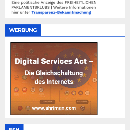
WERBUNG
ESN