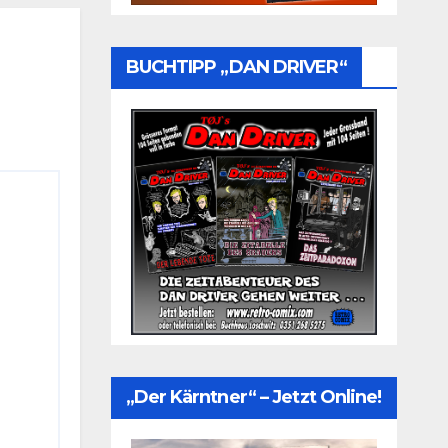
BUCHTIPP „DAN DRIVER“
„Der Kärntner“ – Jetzt Online!