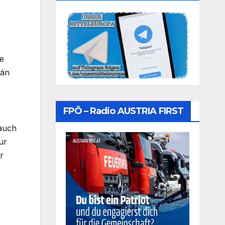
e
ián
FPÖ – Radio AUSTRIA FIRST
 auch
ur
r