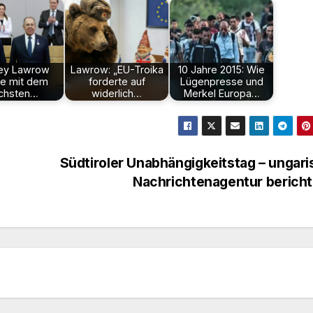
ey Lawrow
Lawrow: „EU-Troika
10 Jahre 2015: Wie
e mit dem
forderte auf
Lügenpresse und
chsten…
widerlich…
Merkel Europa…
Südtiroler Unabhängigkeitstag – ungar
Nachrichtenagentur berich