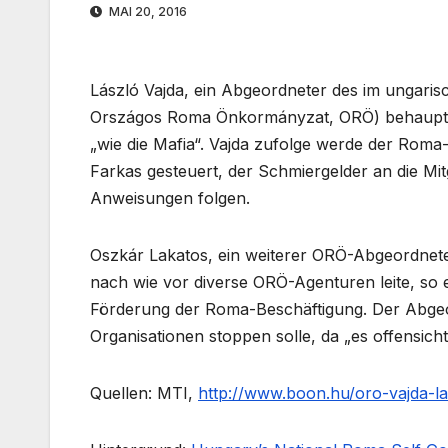
MAI 20, 2016
László Vajda, ein Abgeordneter des im ungari
Országos Roma Önkormányzat, ORÖ) behauptet,
„wie die Mafia“. Vajda zufolge werde der Rom
Farkas gesteuert, der Schmiergelder an die Mitg
Anweisungen folgen.
Oszkár Lakatos, ein weiterer ORÖ-Abgeordneter
nach wie vor diverse ORÖ-Agenturen leite, so 
Förderung der Roma-Beschäftigung. Der Abgeor
Organisationen stoppen solle, da „es offensicht
Quellen: MTI,
http://www.boon.hu/oro-vajda-l