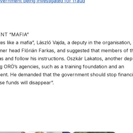
ernment being investigated for fraud
NT “MAFIA”
ike a mafia”, László Vajda, a deputy in the organisation, 
former head Flórián Farkas, and suggested that members of t
 and follow his instructions. Oszkár Lakatos, another dep
ng ORÖ’s agencies, such as a training foundation and an
ent. He demanded that the government should stop financ
se funds will disappear”.