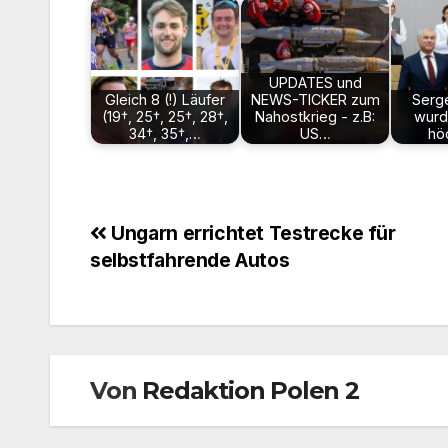
UPDATES und
Gleich 8 (!) Läufer
NEWS-TICKER zum
Serg
(19†, 25†, 25†, 28†,
Nahostkrieg - z.B:
wurd
34†, 35†,…
US…
hö
Beitragsnavigation
Ungarn errichtet Testrecke für
selbstfahrende Autos
Von
Redaktion Polen 2