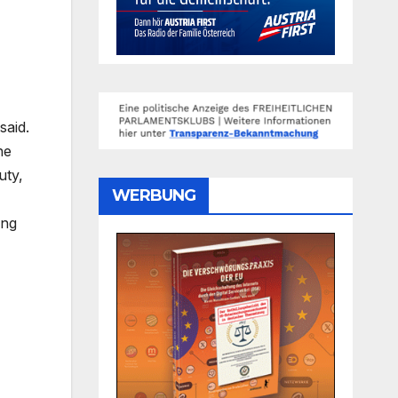
said.
he
uty,
WERBUNG
ing