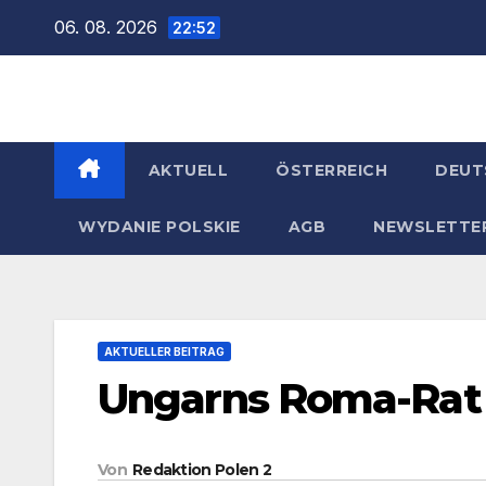
Zum
06. 08. 2026
22:52
Inhalt
springen
AKTUELL
ÖSTERREICH
DEUT
WYDANIE POLSKIE
AGB
NEWSLETTE
AKTUELLER BEITRAG
Ungarns Roma-Rat 
Von
Redaktion Polen 2