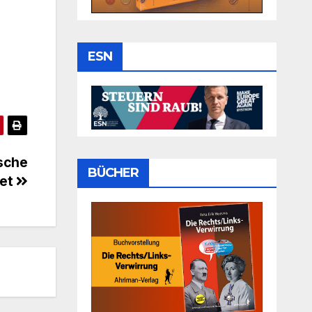
ESN
ische
BÜCHER
tet