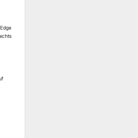
„Edge
ichts
uf