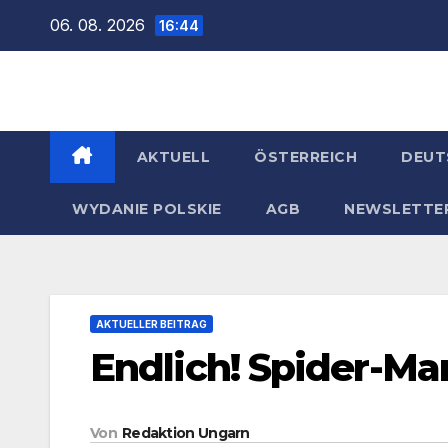
Zum
06. 08. 2026
16:44
Inhalt
springen
AKTUELL
ÖSTERREICH
DEUT
WYDANIE POLSKIE
AGB
NEWSLETTE
AKTUELLER BEITRAG
Endlich! Spider-Ma
Von
Redaktion Ungarn