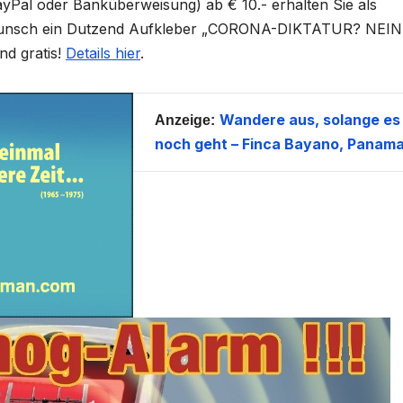
yPal oder Banküberweisung) ab € 10.- erhalten Sie als
unsch ein Dutzend Aufkleber „CORONA-DIKTATUR? NEIN
nd gratis!
Details hier
.
Wandere aus, solange es
Anzeige:
noch geht – Finca Bayano, Panama