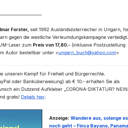
_____________________
lmar Forster,
seit 1992 Auslandsösterreicher in Ungarn, ha
rn gegen die westliche Verleumdungskampagne verteidigt.
r UM-Leser zum
Preis von 17,80.-
(inklusive Postzustellung
m Autor bestellbar unter <
ungarn_buch@yahoo.com
>
Sie unseren Kampf für Freiheit und Bürgerrechte.
yPal oder Banküberweisung) ab € 10.- erhalten Sie als
unsch ein Dutzend Aufkleber „CORONA-DIKTATUR? NEIN
nd gratis!
Details hier
.
Anzeige:
Wandere aus, solange es
noch geht – Finca Bayano, Panama