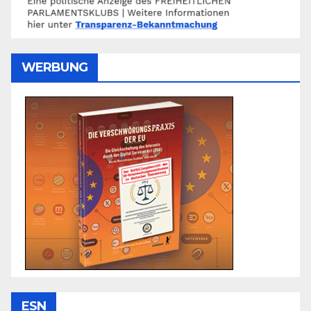
WERBUNG
ESN