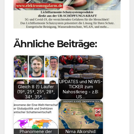
Ähnliche Beiträge:
UPDATES und NEWS-
Gleich 8 (!) Läufer
TICKER zum
(19†, 25†, 25†, 28†,
Nahostkrieg - z.B:
34†, 35†,…
US…
Phänomene der
Nima Alkorshid: