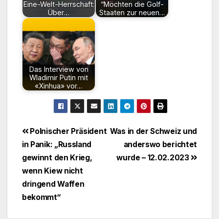
Eine-Welt-Herrschaft:
“Möchten die Golf-
Über…
Staaten zur neuen…
Das Interview von
Wladimir Putin mit
«Xinhua» vor…
Beitragsnavigation
Polnischer Präsident
Was in der Schweiz und
in Panik: „Russland
anderswo berichtet
gewinnt den Krieg,
wurde – 12.02.2023
wenn Kiew nicht
dringend Waffen
bekommt“