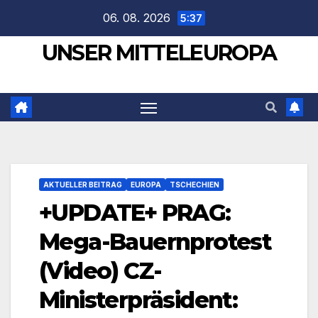
Zum
06. 08. 2026
5:37
Inhalt
UNSER MITTELEUROPA
springen
AKTUELLER BEITRAG
EUROPA
TSCHECHIEN
+UPDATE+ PRAG:
Mega-Bauernprotest
(Video) CZ-
Ministerpräsident: