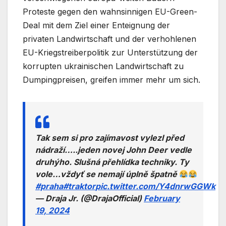
Proteste gegen den wahnsinnigen EU-Green-
Deal mit dem Ziel einer Enteignung der
privaten Landwirtschaft und der verhohlenen
EU-Kriegstreiberpolitik zur Unterstützung der
korrupten ukrainischen Landwirtschaft zu
Dumpingpreisen, greifen immer mehr um sich.
Tak sem si pro zajímavost vylezl před
nádraží…..jeden novej John Deer vedle
druhýho. Slušná přehlídka techniky. Ty
vole…vždyť se nemají úplně špatně
#praha
#traktor
pic.twitter.com/Y4dnrwGGWk
— Draja Jr. (@DrajaOfficial)
February
19, 2024