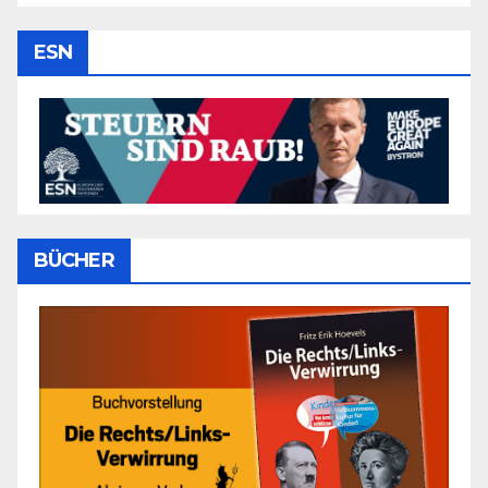
ESN
BÜCHER