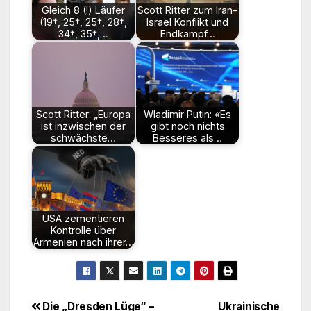
Gleich 8 (!) Läufer
Scott Ritter zum Iran-
(19†, 25†, 25†, 28†,
Israel Konflikt und
34†, 35†,…
Endkampf…
Scott Ritter: „Europa
Wladimir Putin: «Es
ist inzwischen der
gibt noch nichts
schwächste…
Besseres als…
USA zementieren
Kontrolle über
Armenien nach ihrer…
Beitragsnavigation
Die „Dresden Lüge“ –
Ukrainische