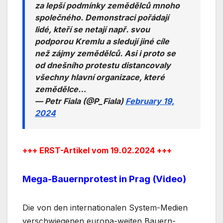
za lepší podmínky zemědělců mnoho
společného. Demonstraci pořádají
lidé, kteří se netají např. svou
podporou Kremlu a sledují jiné cíle
než zájmy zemědělců. Asi i proto se
od dnešního protestu distancovaly
všechny hlavní organizace, které
zemědělce…
— Petr Fiala (@P_Fiala)
February 19,
2024
+++ ERST-Artikel vom 19.02.2024 +++
Mega-Bauernprotest in Prag (Video)
Die von den internationalen System-Medien
verschwiegenen europa-weiten Bauern-