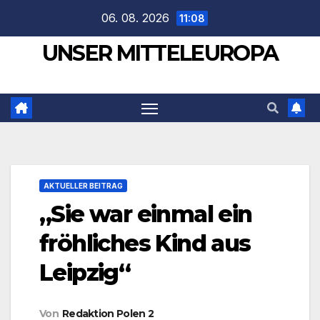
Zum
06. 08. 2026
11:08
Inhalt
UNSER MITTELEUROPA
springen
AKTUELLER BEITRAG
„Sie war einmal ein
fröhliches Kind aus
Leipzig“
Von
Redaktion Polen 2