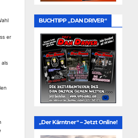
Wahl
BUCHTIPP „DAN DRIVER“
ss er
 als
den
n
„Der Kärntner“ – Jetzt Online!
e