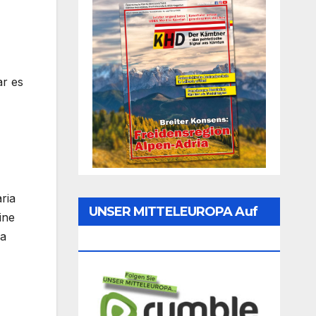
ar es
ria
UNSER MITTELEUROPA Auf
ine
na
Rumble Folgen