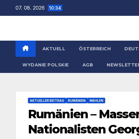
Zum
07. 08. 2026
10:34
Inhalt
springen
AKTUELL
ÖSTERREICH
DEUT
WYDANIE POLSKIE
AGB
NEWSLETTE
AKTUELLER BEITRAG
RUMÄNIEN
WAHLEN
Rumänien – Massen
Nationalisten Geo