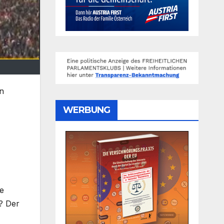
n
WERBUNG
e
? Der