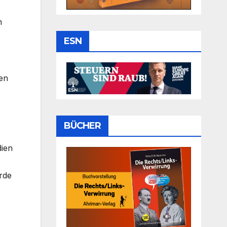
n
ESN
gen
BÜCHER
dien
rde