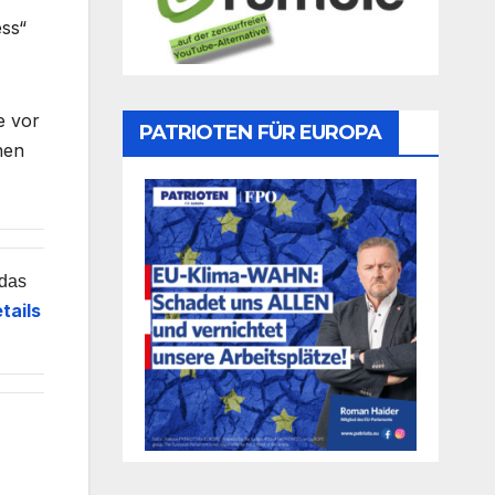
ess“
e vor
PATRIOTEN FÜR EUROPA
nen
 das
tails