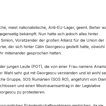
e, meist nationalistische, Anti-EU-Lager, geeint. Bisher w
egenseitig bekämpft. Nun hatte sich jedoch alles hinter
imion, Vorsitzender der großen Allianz für die Union der
i, der sich hinter Călin Georgescu gestellt hatte, obwohl
hr miteinander gesprochen hatten.
ei der jungen Leute (POT), die von einer Frau namens Anama
 der Wahl sehr gut mit Georgescu verstanden und ist wohl se
tische Gruppe, SOS Rumänien (SOS RO), angeführt von Dia
hlossen und einen Misstrauensantrag in der Legislative
orgescu zu protestieren.
rünglichen Präsidentschaftswahlgang gestrichen, da sie