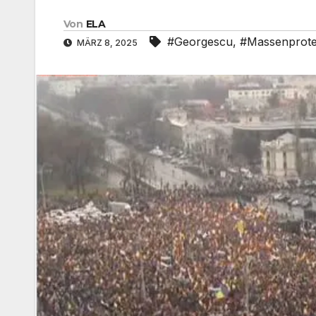
Von
ELA
#Georgescu
,
#Massenprote
MÄRZ 8, 2025