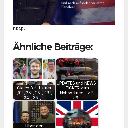
nbsp;
Ähnliche Beiträge:
UPDATES und NEWS-
Gleich 8 (!) Läufer
TICKER zum
(19†, 25†, 25†, 28†,
Nahostkrieg - z.B:
34†, 35†,…
US…
Über den