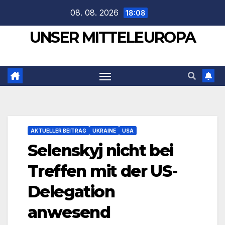
Zum
08. 08. 2026
18:08
Inhalt
UNSER MITTELEUROPA
springen
AKTUELLER BEITRAG
UKRAINE
USA
Selenskyj nicht bei
Treffen mit der US-
Delegation
anwesend