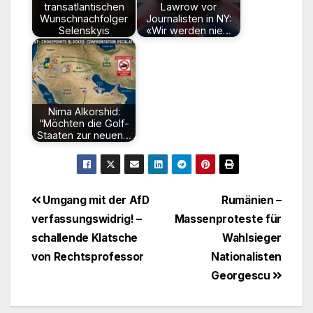
transatlantischen
Lawrow vor
Wunschnachfolger
Journalisten in NY:
Selenskyis
«Wir werden nie…
Nima Alkorshid:
“Möchten die Golf-
Staaten zur neuen…
Beitragsnavigation
Umgang mit der AfD
Rumänien –
verfassungswidrig! –
Massenproteste für
schallende Klatsche
Wahlsieger
von Rechtsprofessor
Nationalisten
Georgescu