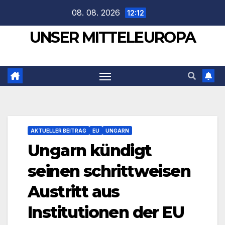
Zum
08. 08. 2026
12:12
Inhalt
UNSER MITTELEUROPA
springen
AKTUELLER BEITRAG
EU
UNGARN
Ungarn kündigt
seinen schrittweisen
Austritt aus
Institutionen der EU