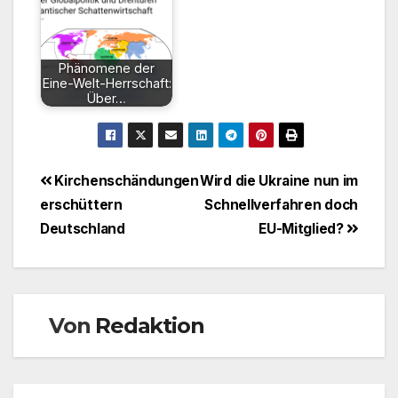
Phänomene der
Eine-Welt-Herrschaft:
Über…
Beitragsnavigation
Kirchenschändungen
Wird die Ukraine nun im
erschüttern
Schnellverfahren doch
Deutschland
EU-Mitglied?
Von
Redaktion