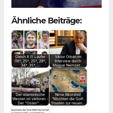
Ähnliche Beiträge:
Gleich 8 (!) Läufer
Viktor Orbán im
(19†, 25†, 25†, 28†,
Interview durch
34†, 35†,…
Magyar Nemzet:…
Der islamistische
Nima Alkorshid:
Westen ist verloren -
“Möchten die Golf-
Der "Osten":…
Staaten zur neuen…