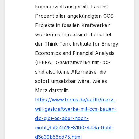
kommerziell ausgereift. Fast 90
Prozent aller angekündigten CCS-
Projekte in fossilen Kraftwerken
wurden nicht realisiert, berichtet
der Think-Tank Institute for Energy
Economics and Financial Analysis
(IEEFA). Gaskraftwerke mit CCS
sind also keine Alternative, die
sofort umsetzbar wäre, wie es
Merz darstellt.
https://www.focus.de/earth/merz-
will-gaskraftwerke-mit-ccs-bauen-
die-gibt-es-aber-noch-
nicht_3cf24b25-8190-443a-9cbf-
d6a30b56dd75.html