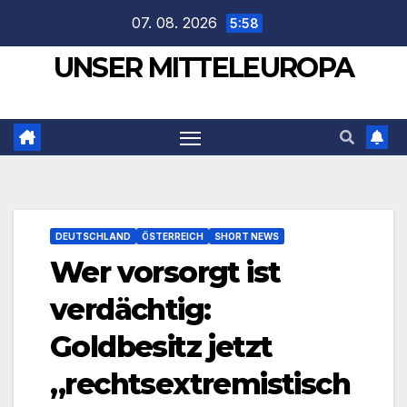
Zum
07. 08. 2026
5:58
Inhalt
UNSER MITTELEUROPA
springen
DEUTSCHLAND
ÖSTERREICH
SHORT NEWS
Wer vorsorgt ist
verdächtig:
Goldbesitz jetzt
„rechtsextremistisch