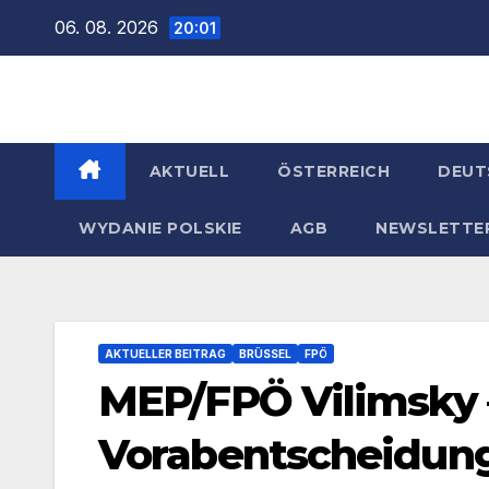
Zum
06. 08. 2026
20:01
Inhalt
springen
AKTUELL
ÖSTERREICH
DEUT
WYDANIE POLSKIE
AGB
NEWSLETTE
AKTUELLER BEITRAG
BRÜSSEL
FPÖ
MEP/FPÖ Vilimsky –
Vorabentscheidun