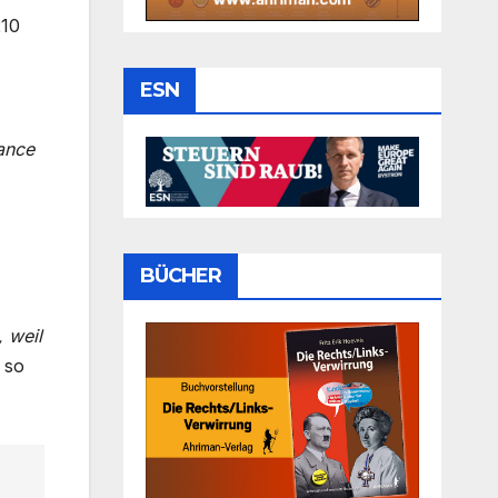
210
,
ESN
ance
BÜCHER
 weil
, so