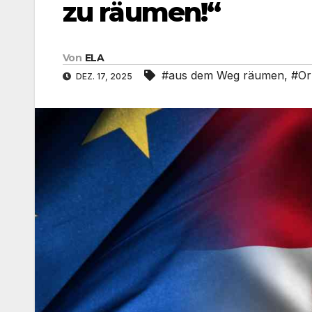
zu räumen!“
Von
ELA
#aus dem Weg räumen
,
#Or
DEZ. 17, 2025