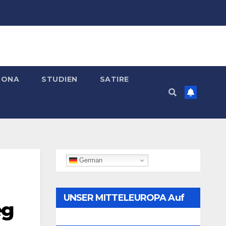
RONA
STUDIEN
SATIRE
German
UNSER MITTELEUROPA Auf
eg
Telegram Folgen