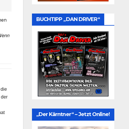
BUCHTIPP „DAN DRIVER“
hen
Wenn
 die
 der
hat
„Der Kärntner“ – Jetzt Online!