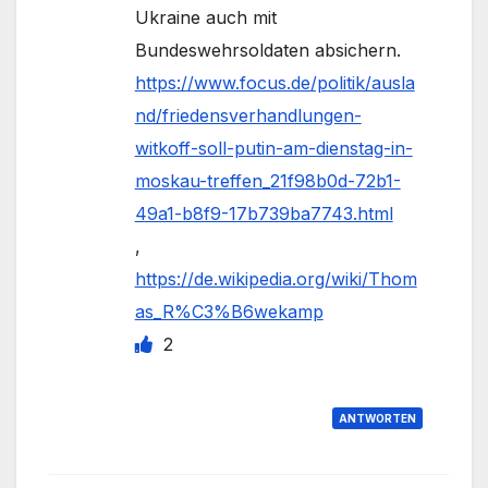
Ukraine auch mit
Bundeswehrsoldaten absichern.
https://www.focus.de/politik/ausla
nd/friedensverhandlungen-
witkoff-soll-putin-am-dienstag-in-
moskau-treffen_21f98b0d-72b1-
49a1-b8f9-17b739ba7743.html
,
https://de.wikipedia.org/wiki/Thom
as_R%C3%B6wekamp
2
ANTWORTEN