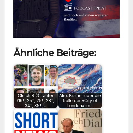
Ähnliche Beiträge:
Gleich 8 (!) Läufer
Alex Krainer über die
(19†, 25†, 25†, 28†,
Rolle der «City of
34†, 35†,…
London» im…