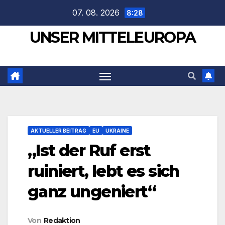
Zum
07. 08. 2026
8:28
Inhalt
UNSER MITTELEUROPA
springen
AKTUELLER BEITRAG
EU
UKRAINE
„Ist der Ruf erst
ruiniert, lebt es sich
ganz ungeniert“
Von
Redaktion