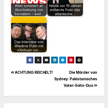
Wien scheitert an
Heute vor 19 Jahren
Abschiebung von
entlarvte Putin das
Somaliern – weil…
atlantische…
Das Interview von
Wladimir Putin mit
«Xinhua» vor…
Beitragsnavigation
ACHTUNG REICHELT!
Die Mörder von
Sydney: Pakistanisches
Vater-Sohn-Duo