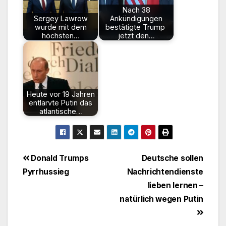
Nach 38
Sergey Lawrow
Ankündigungen
wurde mit dem
bestätigte Trump
höchsten…
jetzt den…
Heute vor 19 Jahren
entlarvte Putin das
atlantische…
Beitragsnavigation
Donald Trumps
Deutsche sollen
Pyrrhussieg
Nachrichtendienste
lieben lernen –
natürlich wegen Putin