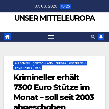
Zum
07. 08. 2026
10:25
Inhalt
UNSER MITTELEUROPA
springen
ALLGEMEIN
DEUTSCHLAND
EUROPA
ÖSTERREICH
SHORT NEWS
USA
Krimineller erhält
7300 Euro Stütze im
Monat – soll seit 2003
abgeschoben