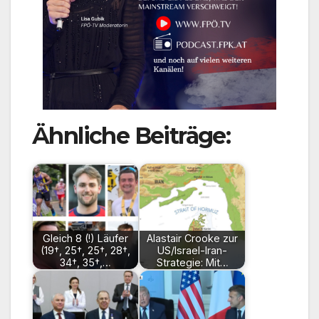
Ähnliche Beiträge:
Gleich 8 (!) Läufer
Alastair Crooke zur
(19†, 25†, 25†, 28†,
US/Israel-Iran-
34†, 35†,…
Strategie: Mit…