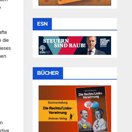
e
ESN
afte
 die
ieses
nen
BÜCHER
on
ktive