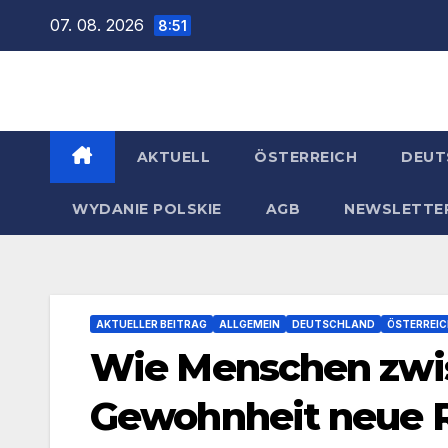
Zum
07. 08. 2026
8:51
Inhalt
springen
AKTUELL
ÖSTERREICH
DEUT
WYDANIE POLSKIE
AGB
NEWSLETTE
AKTUELLER BEITRAG
ALLGEMEIN
DEUTSCHLAND
ÖSTERREI
Wie Menschen zwi
Gewohnheit neue R