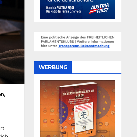
WERBUNG
en,
r
rt
sich