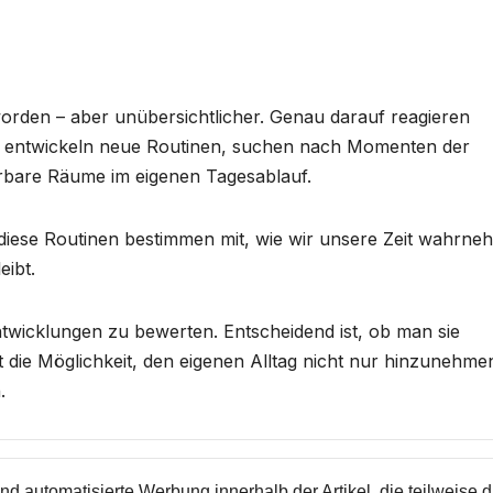
eworden – aber unübersichtlicher. Genau darauf reagieren
e entwickeln neue Routinen, suchen nach Momenten der
ierbare Räume im eigenen Tagesablauf.
 diese Routinen bestimmen mit, wie wir unsere Zeit wahrn
eibt.
wicklungen zu bewerten. Entscheidend ist, ob man sie
die Möglichkeit, den eigenen Alltag nicht nur hinzunehme
.
nd automatisierte Werbung innerhalb der Artikel, die teilweise 