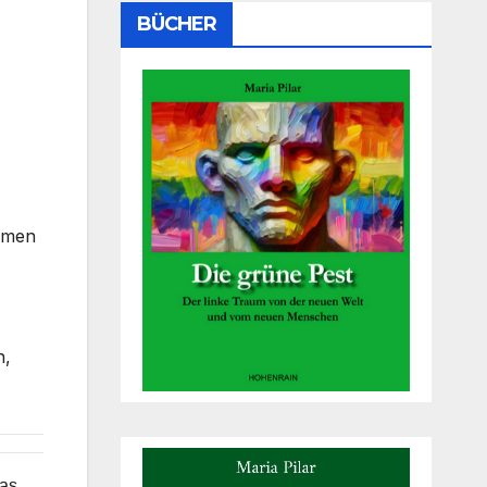
BÜCHER
ehmen
n,
das