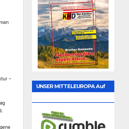
 man
ktur –
UNSER MITTELEUROPA Auf
Rumble Folgen
tag
d.
igene