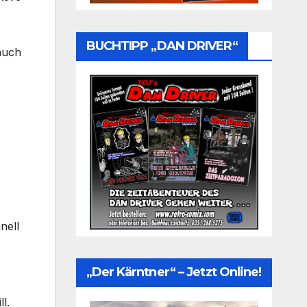
BUCHTIPP „DAN DRIVER“
auch
nell
„Der Kärntner“ – Jetzt Online!
l.