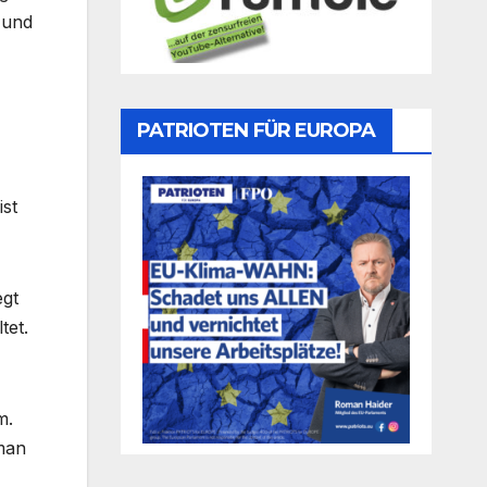
 und
PATRIOTEN FÜR EUROPA
ist
egt
tet.
m.
 man