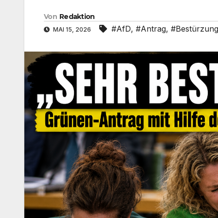
Von
Redaktion
#AfD
,
#Antrag
,
#Bestürzun
MAI 15, 2026