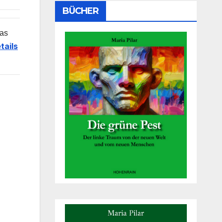
BÜCHER
das
tails