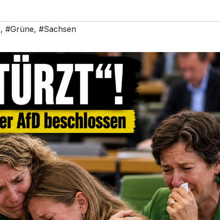
g
,
#Grüne
,
#Sachsen