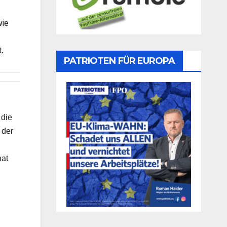
wie
.
PATRIOTEN FÜR EUROPA
 die
 der
hat