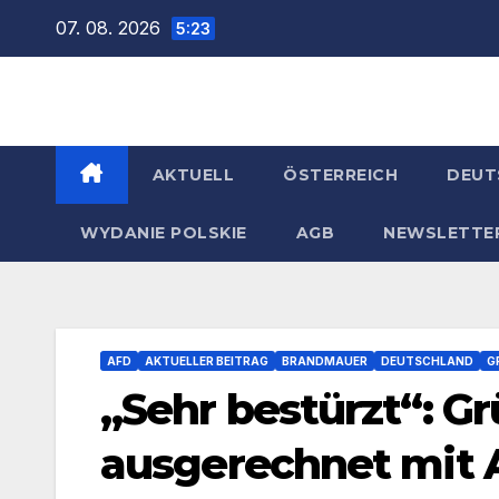
Zum
07. 08. 2026
5:23
Inhalt
springen
AKTUELL
ÖSTERREICH
DEUT
WYDANIE POLSKIE
AGB
NEWSLETTE
AFD
AKTUELLER BEITRAG
BRANDMAUER
DEUTSCHLAND
G
„Sehr bestürzt“: G
ausgerechnet mit 