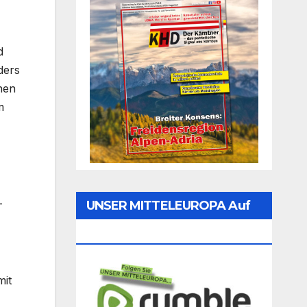
d
ders
inen
m
-
UNSER MITTELEUROPA Auf
Rumble Folgen
it