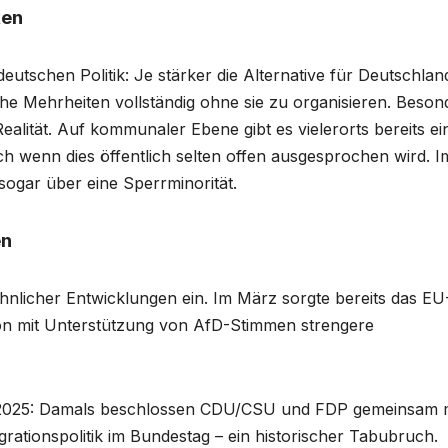
ken
eutschen Politik: Je stärker die Alternative für Deutschlan
che Mehrheiten vollständig ohne sie zu organisieren. Beson
Realität. Auf kommunaler Ebene gibt es vielerorts bereits e
wenn dies öffentlich selten offen ausgesprochen wird. I
sogar über eine Sperrminorität.
en
 ähnlicher Entwicklungen ein. Im März sorgte bereits das EU
tion mit Unterstützung von AfD-Stimmen strengere
 2025: Damals beschlossen CDU/CSU und FDP gemeinsam m
rationspolitik im Bundestag – ein historischer Tabubruch.