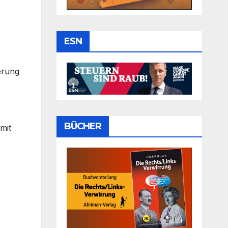
ESN
erung
BÜCHER
mit