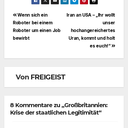
Beitragsnavigation
Wenn sich ein
Iran an USA – „Ihr wollt
Roboter bei einem
unser
Roboter um einen Job
hochangereichertes
bewirbt
Uran, kommt und holt
es euch!“
Von
FREIGEIST
8 Kommentare zu „Großbritannien:
Krise der staatlichen Legitimität“