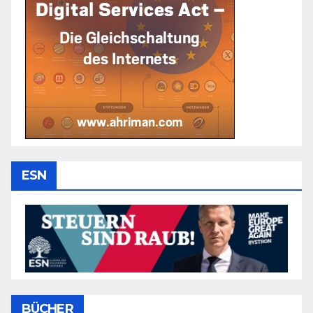
ESN
BÜCHER