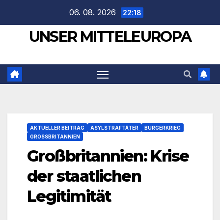
Zum
06. 08. 2026
22:18
Inhalt
UNSER MITTELEUROPA
springen
AKTUELLER BEITRAG
ASYLSTRAFTÄTER
BÜRGERKRIEG
GROSSBRITANNIEN
Großbritannien: Krise
der staatlichen
Legitimität