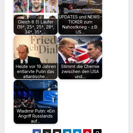
UPDATES und NEWS-
Gleich 8 (!) Läufer
TICKER zum
(19†, 25†, 25†, 28†,
Nahostkrieg - z.B:
34†, 35†,…
US…
Heute vor 19 Jahren
Stimmt die Chemie
entlarvte Putin das
zwischen den USA
atlantische…
und…
Wladimir Putin: «Ein
Angriff Russlands
auf…