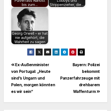
Pulverfass Nahost
Lobbys und
bis zum…
Strippenzieher, die…
Georg Orwell – er hat
nie aufgehört, die
Wahrheit zu sagen
Beitragsnavigation
Ex-Außenminister
Bayern: Polizei
von Portugal: „Heute
bekommt
sind’s Ungarn und
Panzerfahrzeuge mit
Polen, morgen könnten
drehbarem
es wir sein“
Waffenturm