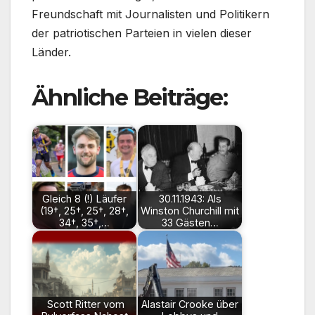
Freundschaft mit Journalisten und Politikern
der patriotischen Parteien in vielen dieser
Länder.
Ähnliche Beiträge:
Gleich 8 (!) Läufer
30.11.1943: Als
(19†, 25†, 25†, 28†,
Winston Churchill mit
34†, 35†,…
33 Gästen…
Scott Ritter vom
Alastair Crooke über