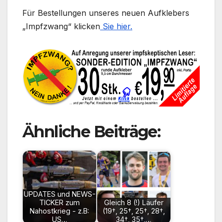
Für Bestellungen unseres neuen Aufklebers
„Impfzwang“ klicken
Sie hier.
Ähnliche Beiträge:
UPDATES und NEWS-
TICKER zum
Gleich 8 (!) Läufer
Nahostkrieg - z.B:
(19†, 25†, 25†, 28†,
US…
34†, 35†,…