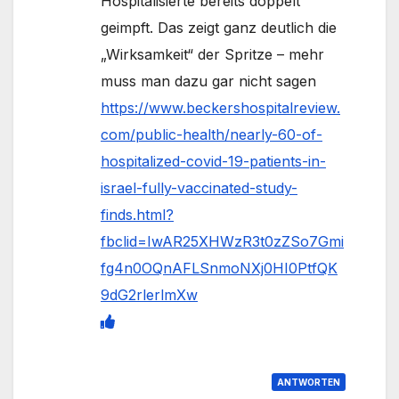
Hospitalisierte bereits doppelt
geimpft. Das zeigt ganz deutlich die
„Wirksamkeit“ der Spritze – mehr
muss man dazu gar nicht sagen
https://www.beckershospitalreview.
com/public-health/nearly-60-of-
hospitalized-covid-19-patients-in-
israel-fully-vaccinated-study-
finds.html?
fbclid=IwAR25XHWzR3t0zZSo7Gmi
fg4n0OQnAFLSnmoNXj0HI0PtfQK
9dG2rlerlmXw
ANTWORTEN