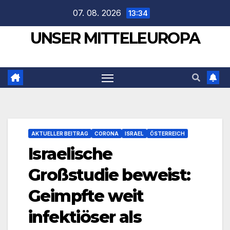
Zum
07. 08. 2026
13:34
Inhalt
UNSER MITTELEUROPA
springen
AKTUELLER BEITRAG
CORONA
ISRAEL
ÖSTERREICH
Israelische
Großstudie beweist:
Geimpfte weit
infektiöser als