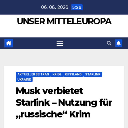
Zum
06. 08. 2026
5:26
Inhalt
UNSER MITTELEUROPA
springen
AKTUELLER BEITRAG
KRIEG
RUSSLAND
STARLINK
UKRAINE
Musk verbietet
Starlink – Nutzung für
„russische“ Krim