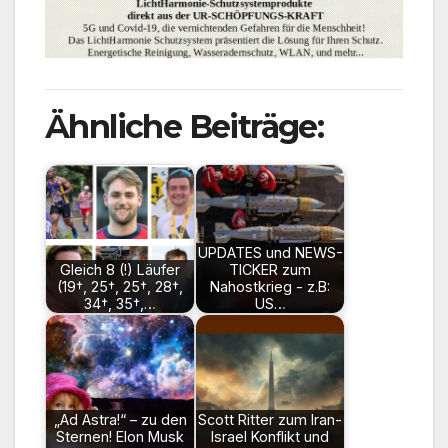
Ähnliche Beiträge:
UPDATES und NEWS-
Gleich 8 (!) Läufer
TICKER zum
(19†, 25†, 25†, 28†,
Nahostkrieg - z.B:
34†, 35†,…
US…
„Ad Astra!“ – zu den
Scott Ritter zum Iran-
Sternen! Elon Musk
Israel Konflikt und