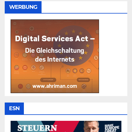
WERBUNG
ESN