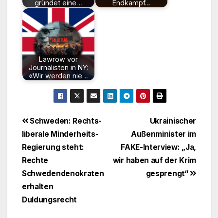
gründet eine…
Endkampf…
Lawrow vor
Journalisten in NY:
«Wir werden nie…
Beitragsnavigation
Schweden: Rechts-
Ukrainischer
liberale Minderheits-
Außenminister im
Regierung steht:
FAKE-Interview: „Ja,
Rechte
wir haben auf der Krim
Schwedendenokraten
gesprengt“
erhalten
Duldungsrecht