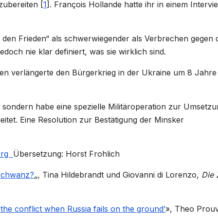
rzubereiten
[
1
]
. François Hollande hatte ihr in einem Intervi
 den Frieden“ als schwerwiegender als Verbrechen gegen d
och nie klar definiert, was sie wirklich sind.
n verlängerte den Bürgerkrieg in der Ukraine um 8 Jahre
t, sondern habe eine spezielle Militäroperation zur Umsetz
eitet. Eine Resolution zur Bestätigung der Minsker
.org
Übersetzung: Horst Frohlich
eschwanz?
„, Tina Hildebrandt und Giovanni di Lorenzo,
Die 
 the conflict when Russia fails on the ground’
», Theo Prouv