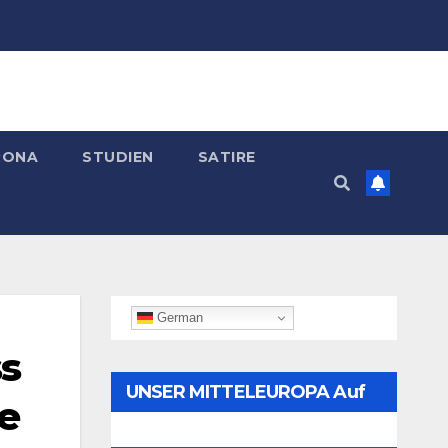
RONA
STUDIEN
SATIRE
German
ss
UNSER MITTELEUROPA Auf
e
Telegram Folgen