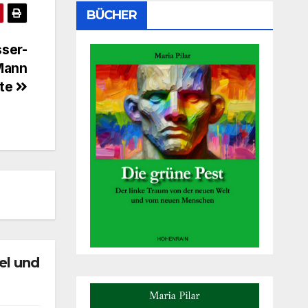
BÜCHER
ser-
 Mann
zte
el und