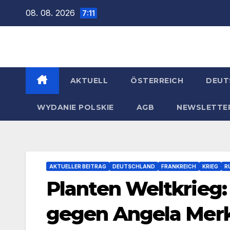
Zum
08. 08. 2026
7:11
Inhalt
springen
AKTUELL
ÖSTERREICH
DEUT
WYDANIE POLSKIE
AGB
NEWSLETTE
AKTUELLER BEITRAG
DEUTSCHLAND
FRANKREICH
KRIEG
R
Planten Weltkrieg:
gegen Angela Merk