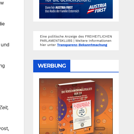
ew
ie
 und
WERBUNG
ung
Zeit
,
ost,