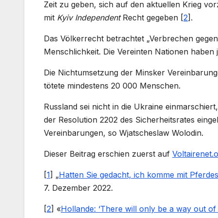
Zeit zu geben, sich auf den aktuellen Krieg vo
mit
Kyiv Independent
Recht gegeben
[
2
]
.
Das Völkerrecht betrachtet „Verbrechen gegen
Menschlichkeit. Die Vereinten Nationen haben jed
Die Nichtumsetzung der Minsker Vereinbarunge
tötete mindestens 20 000 Menschen.
Russland sei nicht in die Ukraine einmarschier
der Resolution 2202 des Sicherheitsrates eingel
Vereinbarungen, so Wjatscheslaw Wolodin.
Dieser Beitrag erschien zuerst auf
Voltairenet
[
1
]
„
Hatten Sie gedacht, ich komme mit Pferd
7. Dezember 2022.
[
2
]
«
Hollande: ‘There will only be a way out of