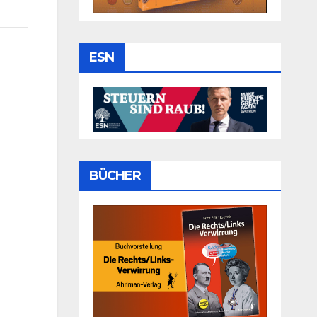
ESN
BÜCHER