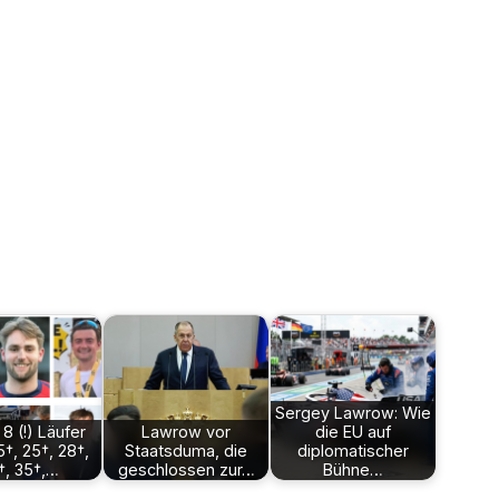
Sergey Lawrow: Wie
 8 (!) Läufer
Lawrow vor
die EU auf
5†, 25†, 28†,
Staatsduma, die
diplomatischer
†, 35†,…
geschlossen zur…
Bühne…