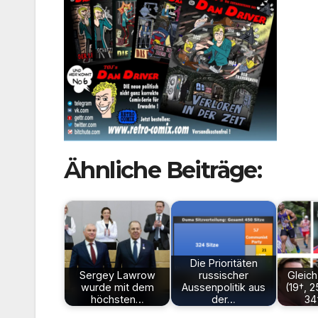
Ähnliche Beiträge:
Die Prioritäten
Sergey Lawrow
russischer
Gleich
wurde mit dem
Aussenpolitik aus
(19†, 2
höchsten…
der…
34