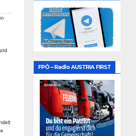
in
und
FPÖ – Radio AUSTRIA FIRST
ndelt
ee