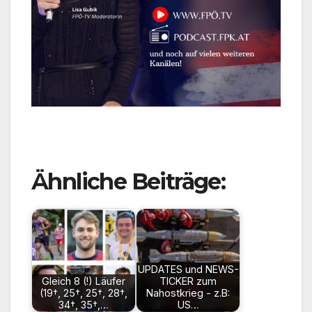
Ähnliche Beiträge:
UPDATES und NEWS-
Gleich 8 (!) Läufer
TICKER zum
(19†, 25†, 25†, 28†,
Nahostkrieg - z.B:
34†, 35†,…
US…