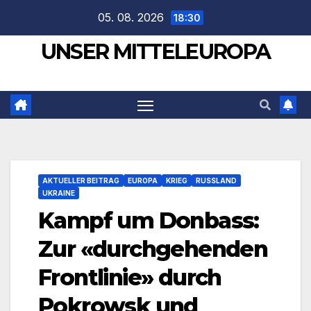
Zum
05. 08. 2026
18:30
Inhalt
UNSER MITTELEUROPA
springen
AKTUELLER BEITRAG
EUROPA
KRIEG
RUSSLAND
UKRAINE
Kampf um Donbass:
Zur «durchgehenden
Frontlinie» durch
Pokrowsk und