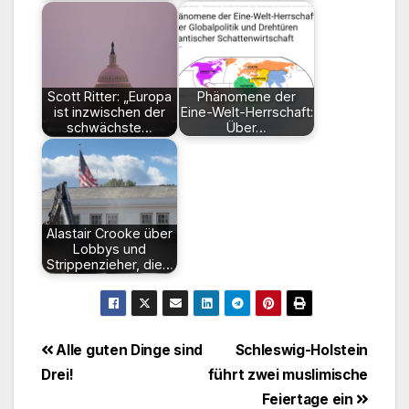
Scott Ritter: „Europa
Phänomene der
ist inzwischen der
Eine-Welt-Herrschaft:
schwächste…
Über…
Alastair Crooke über
Lobbys und
Strippenzieher, die…
Beitragsnavigation
Alle guten Dinge sind
Schleswig-Holstein
Drei!
führt zwei muslimische
Feiertage ein