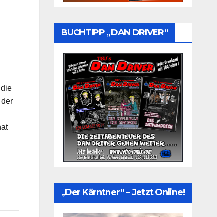
BUCHTIPP „DAN DRIVER“
 die
 der
hat
„Der Kärntner“ – Jetzt Online!