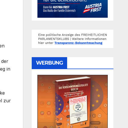
gen
 der
WERBUNG
eg in
nke
el zur