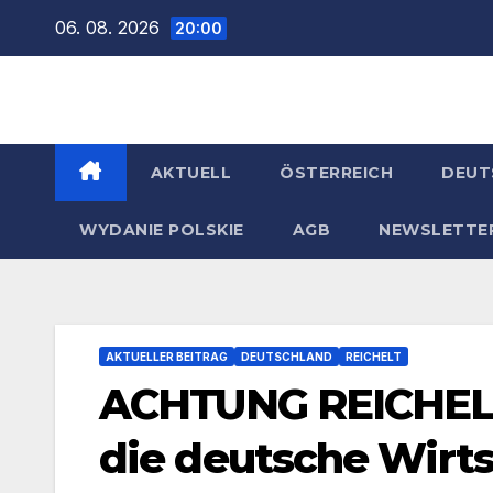
Zum
06. 08. 2026
20:00
Inhalt
springen
AKTUELL
ÖSTERREICH
DEUT
WYDANIE POLSKIE
AGB
NEWSLETTE
AKTUELLER BEITRAG
DEUTSCHLAND
REICHELT
ACHTUNG REICHELT
die deutsche Wirt