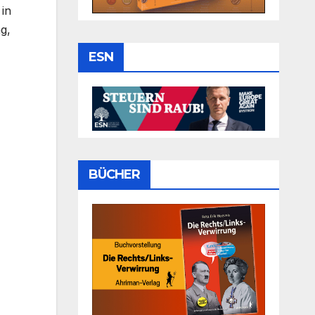
 in
g,
ESN
BÜCHER