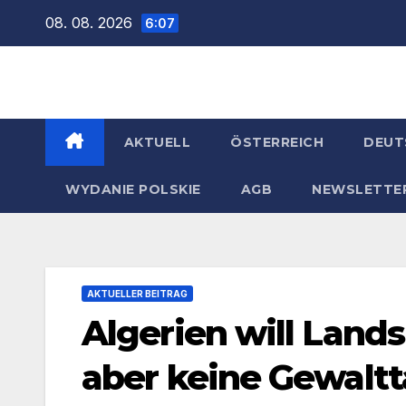
Zum
08. 08. 2026
6:07
Inhalt
springen
AKTUELL
ÖSTERREICH
DEUT
WYDANIE POLSKIE
AGB
NEWSLETTE
AKTUELLER BEITRAG
Algerien will Land
aber keine Gewaltt