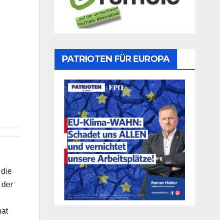
PATRIOTEN FÜR EUROPA
 die
 der
hat