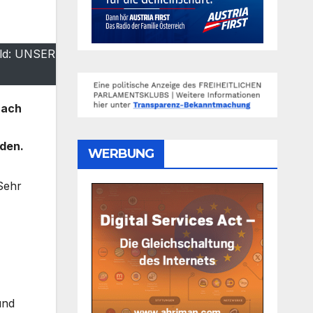
ild: UNSER
nach
r
nden.
WERBUNG
Sehr
und