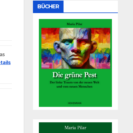
BÜCHER
das
tails