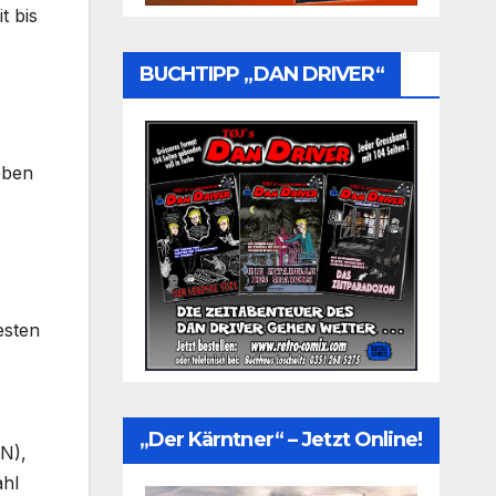
t bis
BUCHTIPP „DAN DRIVER“
eben
esten
„Der Kärntner“ – Jetzt Online!
LN),
ahl