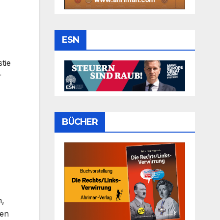
ESN
tie
r
BÜCHER
n,
nen