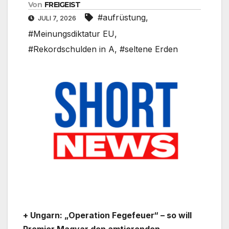
Von
FREIGEIST
#aufrüstung
,
JULI 7, 2026
#Meinungsdiktatur EU
,
#Rekordschulden in A
,
#seltene Erden
+ Ungarn: „Operation Fegefeuer“ – so will
Premier Magyar den amtierenden