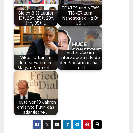
UPDATES und NEWS-
Gleich 8 (!) Läufer
TICKER zum
(19†, 25†, 25†, 28†,
Nahostkrieg - z.B:
34†, 35†,…
US…
Victor Gao im
Viktor Orbán im
Interview zum Ende
Interview durch
der Pax Americana –
Magyar Nemzet:…
Teil 1
Heute vor 19 Jahren
entlarvte Putin das
atlantische…