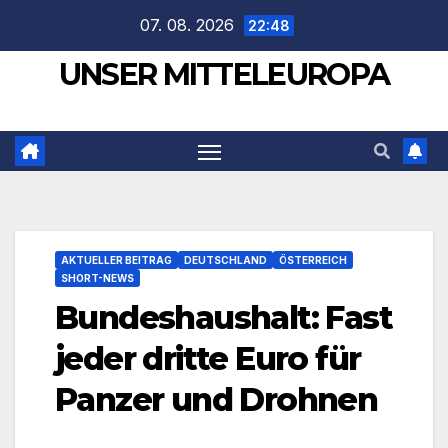
Zum
07. 08. 2026
22:48
Inhalt
UNSER MITTELEUROPA
springen
AKTUELLER BEITRAG
DEUTSCHLAND
ÖSTERREICH
SHORT-NEWS
Bundeshaushalt: Fast
jeder dritte Euro für
Panzer und Drohnen