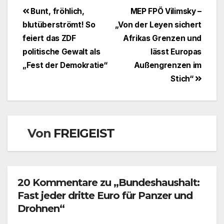
Beitragsnavigation
Bunt, fröhlich,
MEP FPÖ Vilimsky –
blutüberströmt! So
„Von der Leyen sichert
feiert das ZDF
Afrikas Grenzen und
politische Gewalt als
lässt Europas
„Fest der Demokratie“
Außengrenzen im
Stich“
Von
FREIGEIST
20 Kommentare zu „Bundeshaushalt:
Fast jeder dritte Euro für Panzer und
Drohnen“