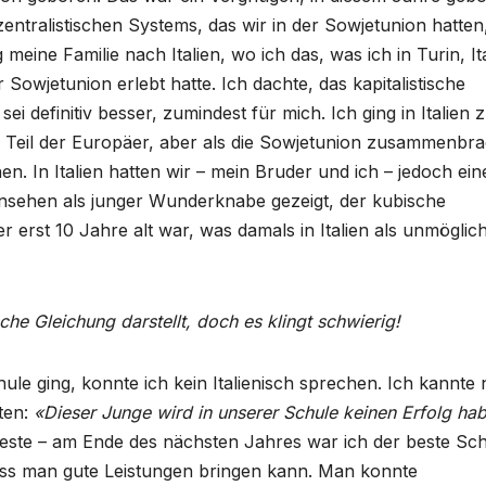
ntralistischen Systems, das wir in der Sowjetunion hatten
 meine Familie nach Italien, wo ich das, was ich in Turin, Ita
 Sowjetunion erlebt hatte. Ich dachte, das kapitalistische
i definitiv besser, zumindest für mich. Ich ging in Italien 
Teil der Europäer, aber als die Sowjetunion zusammenbra
. In Italien hatten wir – mein Bruder und ich – jedoch ein
rnsehen als junger Wunderknabe gezeigt, der kubische
r erst 10 Jahre alt war, was damals in Italien als unmöglic
che Gleichung darstellt, doch es klingt schwierig!
Schule ging, konnte ich kein Italienisch sprechen. Ich kannte 
gten:
«Dieser Junge wird in unserer Schule keinen Erfolg ha
este – am Ende des nächsten Jahres war ich der beste Sch
dass man gute Leistungen bringen kann. Man konnte