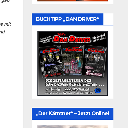
, gab
BUCHTIPP „DAN DRIVER“
s mit
und
„Der Kärntner“ – Jetzt Online!