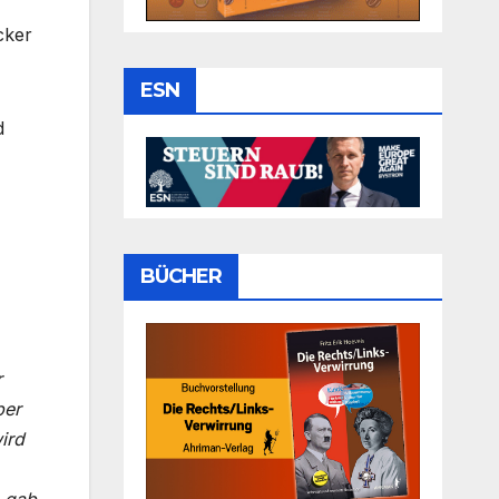
cker
ESN
d
BÜCHER
r
ber
ird