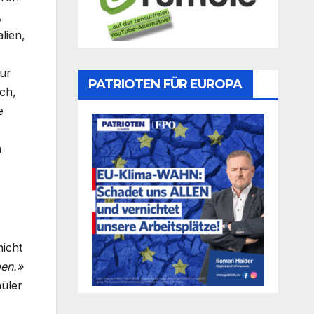
,
lien,
zur
PATRIOTEN FÜR EUROPA
ch,
e
h
nicht
ben.»
üler