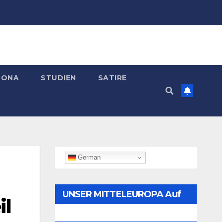
RONA
STUDIEN
SATIRE
German
UNSER MITTELEUROPA Auf
il
Telegram Folgen