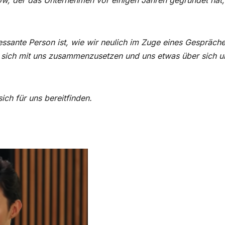
ow, der das Unternehmen vor einigen Jahren gegründet hat
eressante Person ist, wie wir neulich im Zuge eines Gespräche
rt, sich mit uns zusammenzusetzen und uns etwas über sich 
ich für uns bereitfinden.