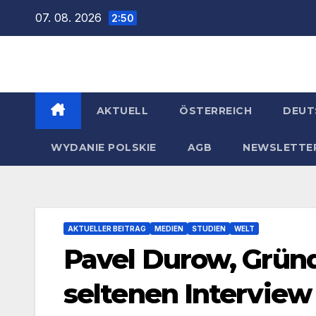
Zum
07. 08. 2026
2:50
Inhalt
springen
AKTUELL
ÖSTERREICH
DEUT
WYDANIE POLSKIE
AGB
NEWSLETTE
AKTUELLER BEITRAG
MEDIEN
STUDIEN
WELT
Pavel Durow, Grün
seltenen Interview 