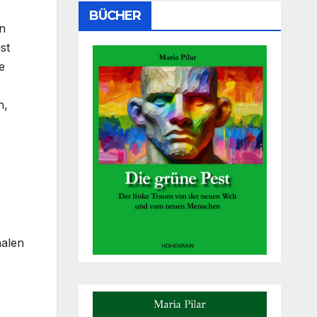
BÜCHER
n
st
e
n,
nalen