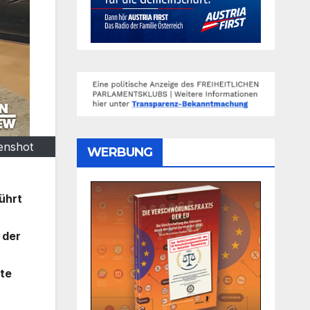
eenshot
WERBUNG
führt
 der
ute