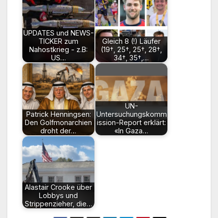
UPDATES und NEWS-
TICKER zum
Gleich 8 (!) Läufer
Nahostkrieg - z.B:
(19†, 25†, 25†, 28†,
US…
34†, 35†,…
UN-
Patrick Henningsen:
Untersuchungskomm
Den Golfmonarchien
ission-Report erklärt:
droht der…
«In Gaza…
Alastair Crooke über
Lobbys und
Strippenzieher, die…