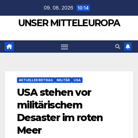
Zum
09. 08. 2026
10:14
Inhalt
UNSER MITTELEUROPA
springen
AKTUELLER BEITRAG
MILITÄR
USA
USA stehen vor
militärischem
Desaster im roten
Meer