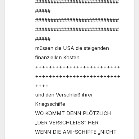
###########################
#####
###########################
###########################
#####
müssen die USA die steigenden
finanziellen Kosten
+++++++++++++++++++++++++
+++++++++++++++++++++++++
++++
und den Verschleiß ihrer
Kriegsschiffe
WO KOMMT DENN PLÖTZLICH
„DER VERSCHLEISS“ HER,
WENN DIE AMI-SCHIFFE „NICHT