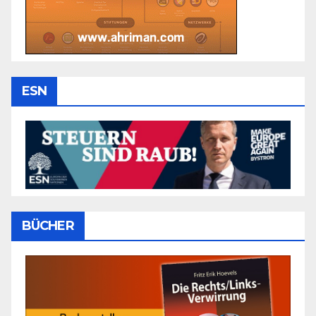
ESN
BÜCHER