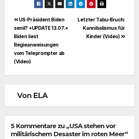
Beitragsnavigation
US-Präsident Biden
Letzter Tabu-Bruch:
senil? +UPDATE 13.07.+
Kannibalismus für
Biden liest
Kinder (Video)
Regieanweisungen
vom Teleprompter ab
(Video)
Von
ELA
5 Kommentare zu „USA stehen vor
militärischem Desaster im roten Meer“