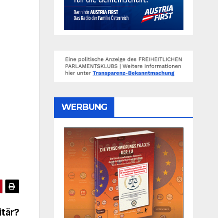
WERBUNG
itär?