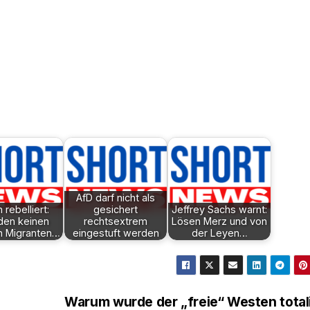
AfD darf nicht als
 rebelliert:
gesichert
Jeffrey Sachs warnt:
den keinen
rechtsextrem
Lösen Merz und von
n Migranten…
eingestuft werden
der Leyen…
Warum wurde der „freie“ Westen total