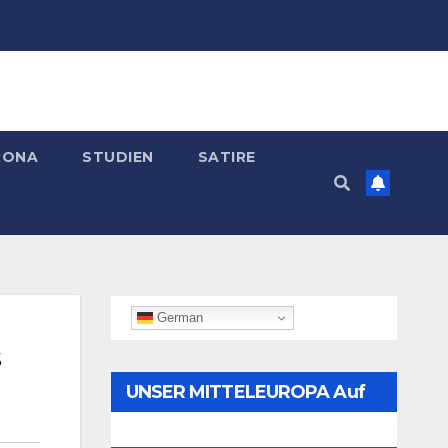
RONA
STUDIEN
SATIRE
German
“
UNSER MITTELEUROPA Auf
Telegram Folgen