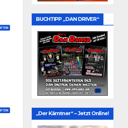
BUCHTIPP „DAN DRIVER“
RTEN
RTEN
„Der Kärntner“ – Jetzt Online!