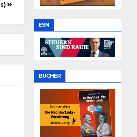
os)
ESN
BÜCHER