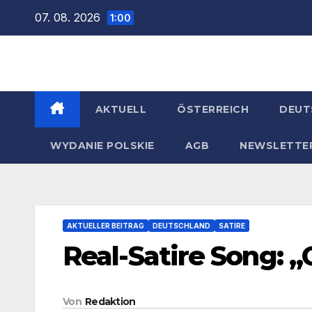
Zum
07. 08. 2026
1:00
Inhalt
springen
AKTUELL
ÖSTERREICH
DEUT
WYDANIE POLSKIE
AGB
NEWSLETTE
AKTUELLER BEITRAG
DEUTSCHLAND
SATIRE
Real-Satire Song: 
Von
Redaktion