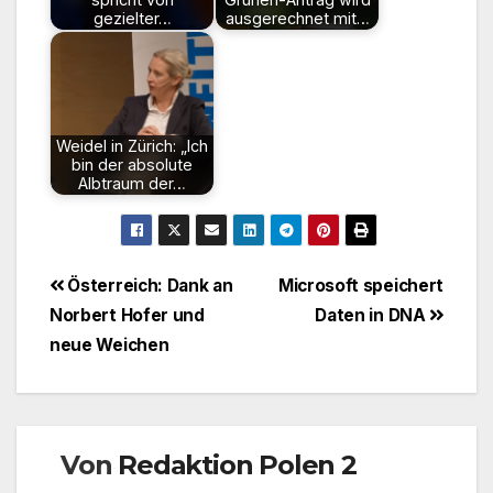
gezielter…
ausgerechnet mit…
Weidel in Zürich: „Ich
bin der absolute
Albtraum der…
Beitragsnavigation
Österreich: Dank an
Microsoft speichert
Norbert Hofer und
Daten in DNA
neue Weichen
Von
Redaktion Polen 2