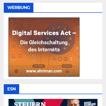
WERBUNG
ESN