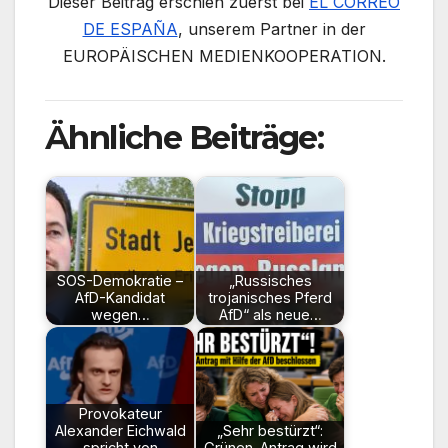
Dieser Beitrag erschien zuerst bei
EL CORREO
DE ESPAÑA
, unserem Partner in der
EUROPÄISCHEN MEDIENKOOPERATION.
Ähnliche Beiträge:
SOS-Demokratie –
„Russisches
AfD-Kandidat
trojanisches Pferd
wegen…
AfD“ als neue…
Provokateur
Alexander Eichwald
„Sehr bestürzt“:
spricht von
Grünen-Antrag wird