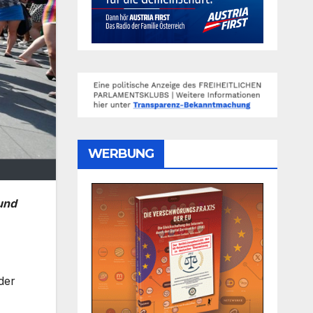
WERBUNG
 und
der