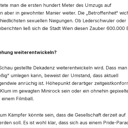
chtete man die ersten hundert Meter des Umzugs auf
 aber in gewohnter Manier weiter. Die „Betroffenheit“ wic
chiedlichsten sexuellen Neigungen. Ob Lederschwuler oder
nberichten ließ sich die Stadt Wien diesen Zauber 600.000 
iehung weiterentwickeln?
ur Schau gestellte Dekadenz weiterentwickeln wird. Dass man
ießig“ umlegen kann, beweist der Umstand, dass aktuell
rgendwie anrüchig ist. Höhepunkt derartiger zeitgeistkonfo
 Klum im gewagten Minirock sein oder ein ohnehin gepixelt
 einem Filmball.
m Kämpfer könnte sein, dass die Gesellschaft derzeit auf
rden soll. Es ist wohl klar, dass sich aus einem Pride-Para