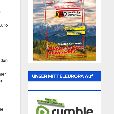
h
Euro
 den
rmer
UNSER MITTELEUROPA Auf
er
Rumble Folgen
de