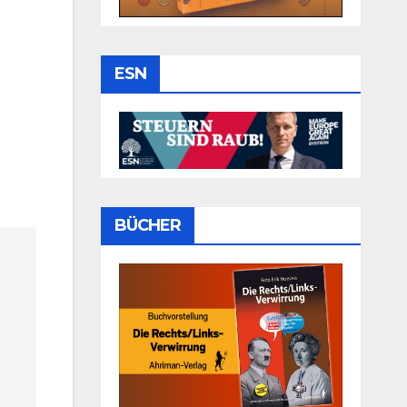
ESN
BÜCHER