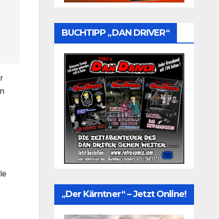
BUCHTIPP „DAN DRIVER“
r
en
le
„Der Kärntner“ – Jetzt Online!