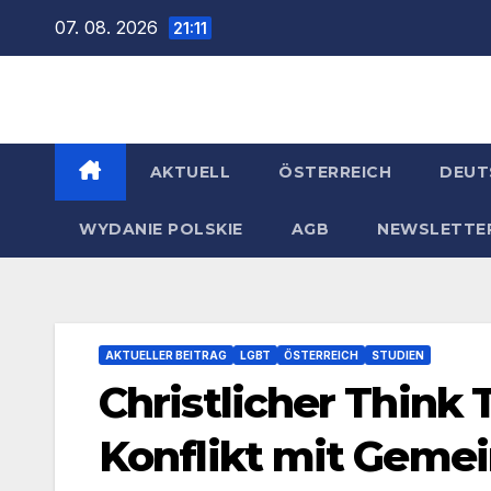
Zum
07. 08. 2026
21:11
Inhalt
springen
AKTUELL
ÖSTERREICH
DEUT
WYDANIE POLSKIE
AGB
NEWSLETTE
AKTUELLER BEITRAG
LGBT
ÖSTERREICH
STUDIEN
Christlicher Think 
Konflikt mit Gemei