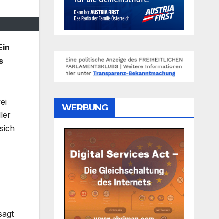
Ein
s
ei
WERBUNG
ler
 sich
sagt