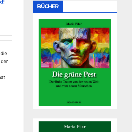
d!
BÜCHER
 die
 der
hat