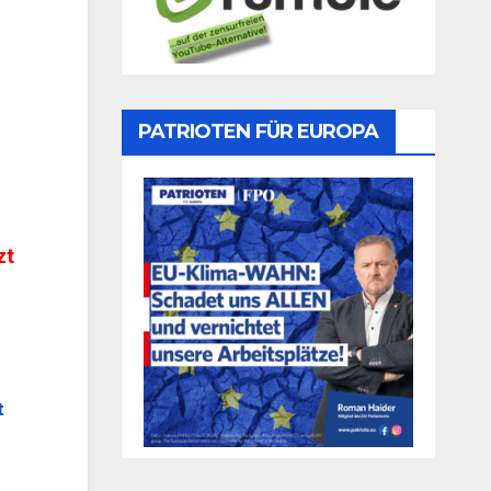
PATRIOTEN FÜR EUROPA
zt
t