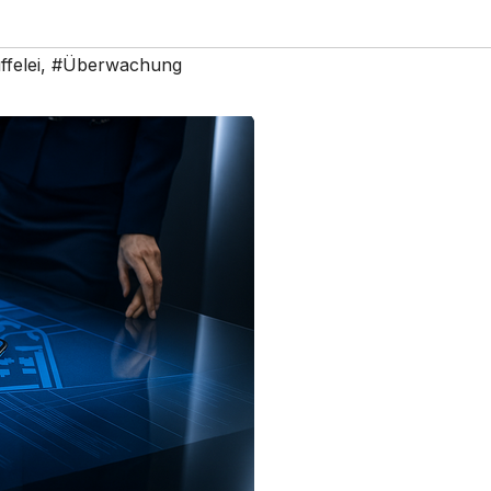
felei
,
#Überwachung