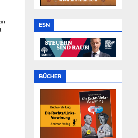
Ein
ESN
t
BÜCHER