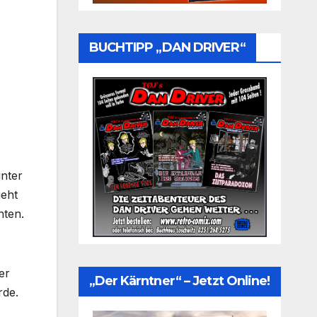
BUCHTIPP „DAN DRIVER“
unter
ieht
nten.
er
„Der Kärntner“ – Jetzt Online!
rde.