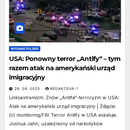
WYDANIE POLSKIE
USA: Ponowny terror „Antify“ – tym
razem atak na amerykański urząd
imigracyjny
26. 09. 2025
REDAKTEUR-1
Linksextremizm. Znów „Antifa“-terroryzm w USA:
Atak na amerykański urząd imigracyjny | Zdjęcie:
(c) monitoring/FBI Terror Antify w USA eskaluje.
Joshua Jahn, uzależniony od narkotyków