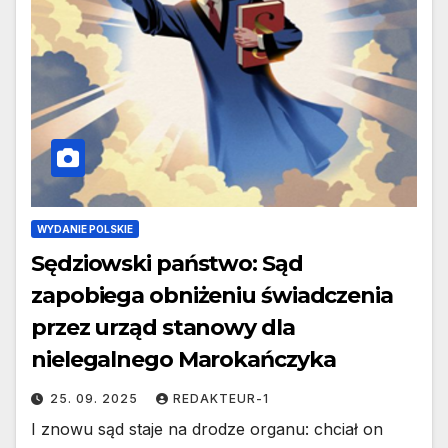
WYDANIE POLSKIE
Sędziowski państwo: Sąd
zapobiega obniżeniu świadczenia
przez urząd stanowy dla
nielegalnego Marokańczyka
25. 09. 2025
REDAKTEUR-1
I znowu sąd staje na drodze organu: chciał on