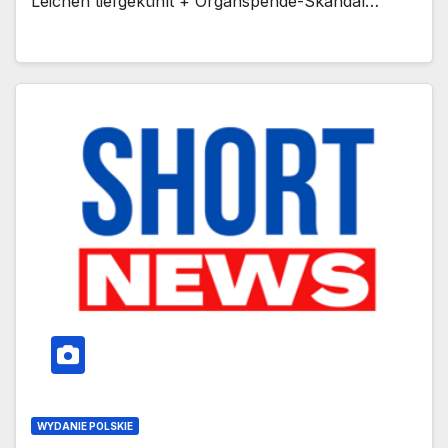
Leichen tiefgekühlt + Organspende-Skandal…
WYDANIE POLSKIE