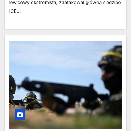
lewicowy ekstremista, zaatakował główną siedzibę
ICE…